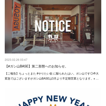
2023.02.26 03:47
【#ガシ山BASE】第二形態へのお知らせ。
【ご報告】ちょっとまた #やりたい欲 に駆られたはい。ガシ山です🙄🤚大
変急ではございますがガシ山BASEは3月より不定期営業となります。※ …