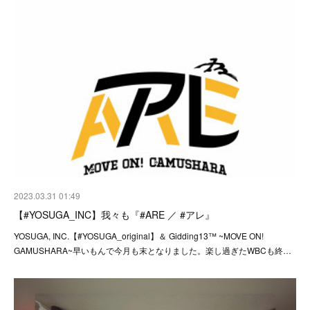
2023.03.31 01:49
【#YOSUGA_INC】我々も『#ARE ／ #アレ』
YOSUGA, INC.【#YOSUGA_original】＆ Gidding13™ ~MOVE ON!
GAMUSHARA~早いもんで今月も末となりました。楽し過ぎたWBCも終…