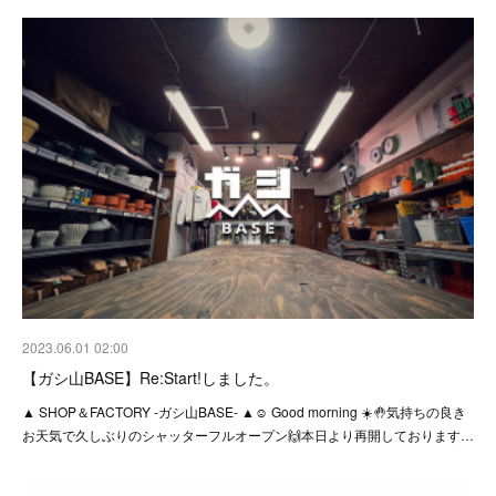
2023.06.01 02:00
【ガシ山BASE】Re:Start!しました。
▲ SHOP＆FACTORY -ガシ山BASE- ▲☺︎ Good morning ☀️🤚気持ちの良き
お天気で久しぶりのシャッターフルオープン🙌本日より再開しております…