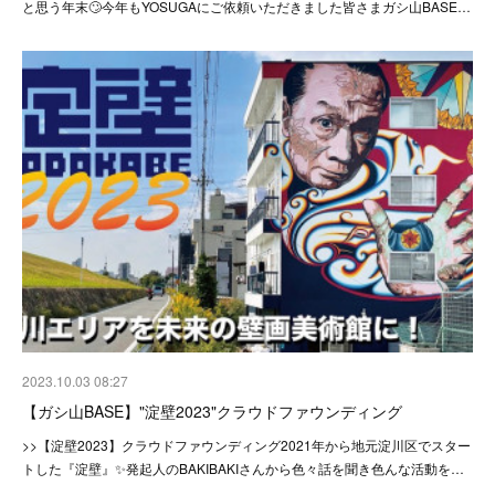
と思う年末🙄今年もYOSUGAにご依頼いただきました皆さまガシ山BASE…
2023.10.03 08:27
【ガシ山BASE】"淀壁2023"クラウドファウンディング
>>【淀壁2023】クラウドファウンディング2021年から地元淀川区でスター
トした『淀壁』✨発起人のBAKIBAKIさんから色々話を聞き色んな活動を…