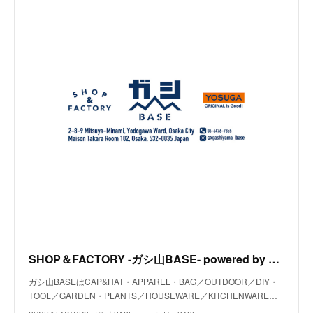
SHOP＆FACTORY -ガシ山BASE- powered by BASE
ガシ山BASEはCAP&HAT・APPAREL・BAG／OUTDOOR／DIY・
TOOL／GARDEN・PLANTS／HOUSEWARE／KITCHENWARE…