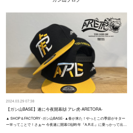
2024.03.29 07:38
【ガシ山BASE】遂に今夜開幕🙌 アレ虎-ARETORA-
▲ SHOP＆FACTORY -ガシ山BASE- ▲春が来た！やっとこの季節がキター
ー🌸ってことで！さぁ〜 今夜遂に開幕⚾️🙌昨年『A.R.E.』に乗っかって出…