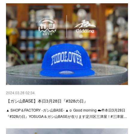
2024.03.28 02:34
【ガシ山BASE】本日3月28日『#328の日』
▲ SHOP＆FACTORY -ガシ山BASE- ▲☺︎ Good morning ☁️🤚本日3月28日
『#328の日』YOSUGA＆ガシ山BASEが在ります淀川区三津屋！#三津屋…