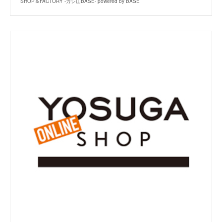
SHOP＆FACTORY -ガシ山BASE- powered by BASE