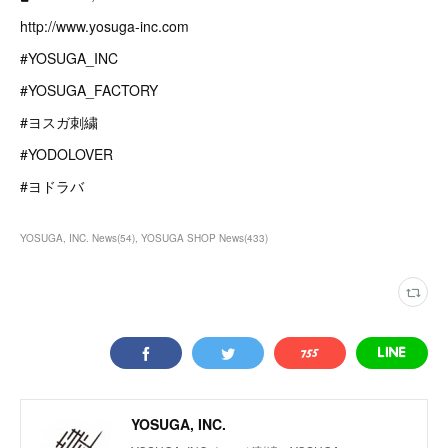
http://www.yosuga-inc.com
#YOSUGA_INC
#YOSUGA_FACTORY
#ヨスガ刺繍
#YODOLOVER
#ヨドラバ
YOSUGA, INC. News
(
54
)
YOSUGA SHOP News
(
433
)
YOSUGA, INC.