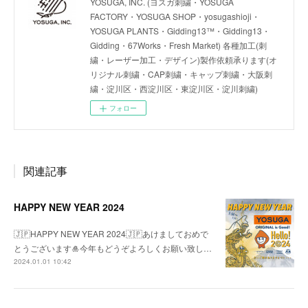
YOSUGA, INC. (ヨスガ刺繍・YOSUGA
FACTORY・YOSUGA SHOP・yosugashioji・
YOSUGA PLANTS・Gidding13™・Gidding13・
Gidding・67Works・Fresh Market) 各種加工(刺
繍・レーザー加工・デザイン)製作依頼承ります(オ
リジナル刺繍・CAP刺繍・キャップ刺繍・大阪刺
繍・淀川区・西淀川区・東淀川区・淀川刺繍)
フォロー
関連記事
HAPPY NEW YEAR 2024
🇯🇵HAPPY NEW YEAR 2024🇯🇵あけましておめで
とうございます🎍今年もどうぞよろしくお願い致し…
2024.01.01 10:42