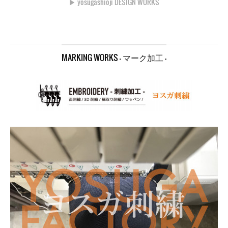
▶︎ yosugashioji DESIGN WORKS
MARKING WORKS - マーク加工 -