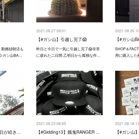
2021.08.27 09:01
2021.08.26 1
【#ガシ山】引越し完了😱
【#ガシ山B
』勤務🙌朝活も
昨日と今日で一気に引越し完了😱非常
SHOP＆FACT
ガシ山BA…
に疲れた二日間 乙明日から孤独な作…
用に購入した
2021.08.23 08:55
2021.08.18 1
日が続き…
【#Gidding13】餓鬼RANGER …
【#ガシ山】