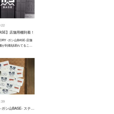
0:22
ASE】店舗用棚到着！
ORY -ガシ山BASE-店舗
棚が到着🙌遅れてるこ…
1:39
-ガシ山BASE- ステ…