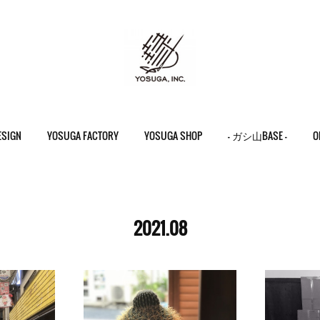
ESIGN
YOSUGA FACTORY
YOSUGA SHOP
- ガシ山BASE -
O
2021
.
08