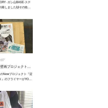
ORY -ガシ山BASE-ステ
到着しました🙌その他…
0:07
】壁画プロジェクト…
さんのNewプロジェクト『淀
abe 』のフライヤーがYO…