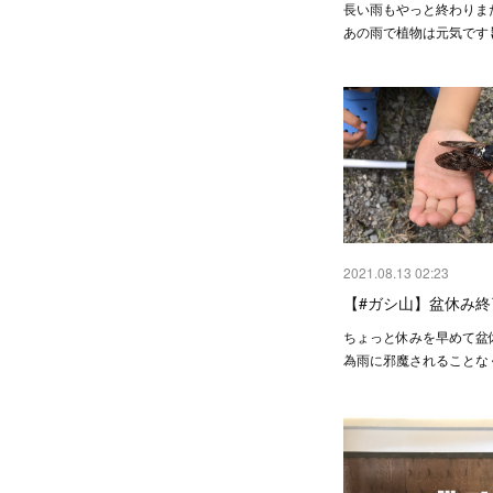
長い雨もやっと終わりま
あの雨で植物は元気です
2021.08.13 02:23
【#ガシ山】盆休み終
ちょっと休みを早めて盆
為雨に邪魔されることな