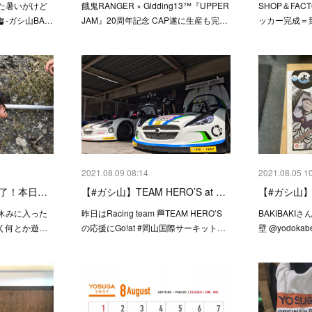
た暑いがけど
餓鬼RANGER × Gidding13™『UPPER
SHOP＆FACT
-ガシ山BA…
JAM』20周年記念 CAP遂に生産も完…
ッカー完成＝
2021.08.09 08:14
2021.08.05 1
了！本日…
【#ガシ山】TEAM HERO’S at …
【#ガシ山
休みに入った
昨日はRacing team 🏁TEAM HERO’S
BAKIBAKI
く何とか遊…
の応援にGo!at #岡山国際サーキット…
壁 @yodok