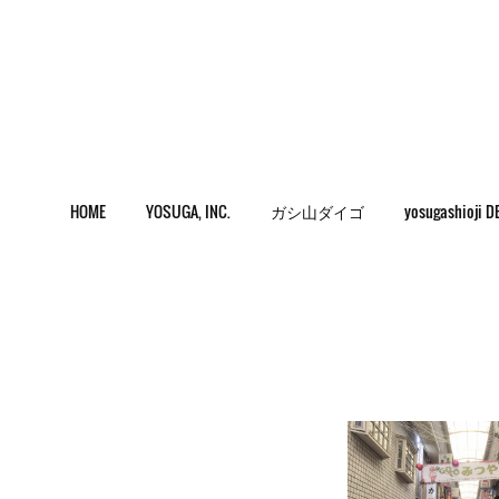
HOME
YOSUGA, INC.
ガシ山ダイゴ
yosugashioji D