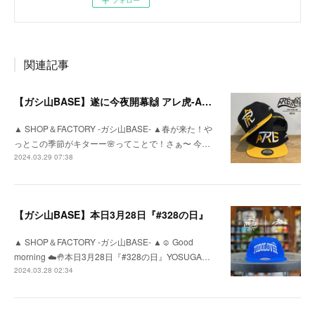
フォロー
関連記事
【ガシ山BASE】遂に今夜開幕🙌 アレ虎-ARETORA-
▲ SHOP＆FACTORY -ガシ山BASE- ▲春が来た！や
っとこの季節がキターー🌸ってことで！さぁ〜 今…
2024.03.29 07:38
【ガシ山BASE】本日3月28日『#328の日』
▲ SHOP＆FACTORY -ガシ山BASE- ▲☺︎ Good
morning ☁️🤚本日3月28日『#328の日』YOSUGA…
2024.03.28 02:34