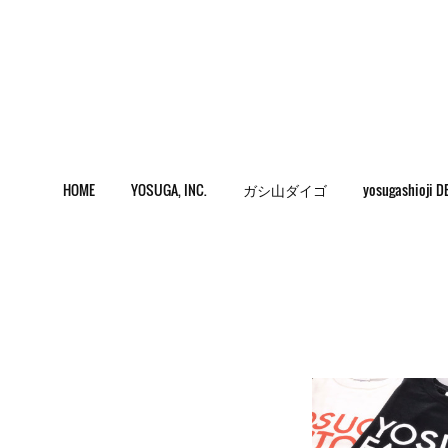
HOME
YOSUGA, INC.
ガシ山ダイゴ
yosugashioji D