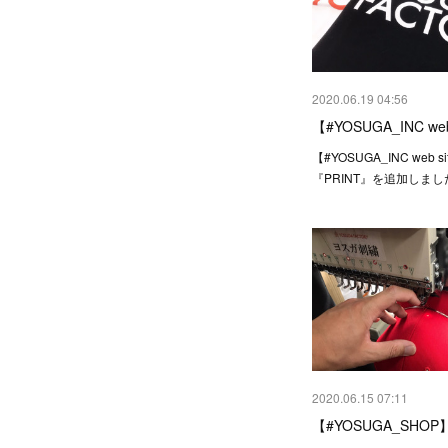
2020.06.19 04:56
【#YOSUGA_INC web
【#YOSUGA_INC web s
『PRINT』を追加しま
2020.06.15 07:11
【#YOSUGA_SHO