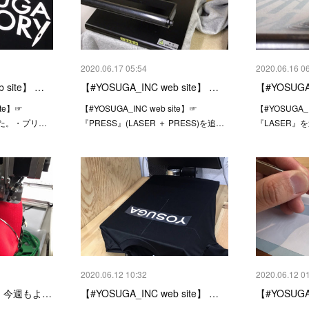
2020.06.17 05:54
2020.06.16 0
 site】 …
【#YOSUGA_INC web site】 …
【#YOSUGA_
ite】☞
【#YOSUGA_INC web site】☞
【#YOSUGA_I
した。・プリ…
『PRESS』(LASER ＋ PRESS)を追…
『LASER』
2020.06.12 10:32
2020.06.12 0
P】今週もよ…
【#YOSUGA_INC web site】 …
【#YOSUGA_