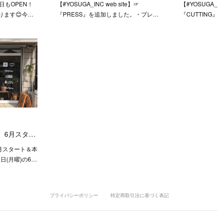
本日もOPEN！
【#YOSUGA_INC web site】☞
【#YOSUGA_I
ります😊今…
『PRESS』を追加しました。・プレ…
『CUTTIN
】 6月スタ…
6月スタート＆本
日(月曜)の6…
プライバシーポリシー
特定商取引法に基づく表記