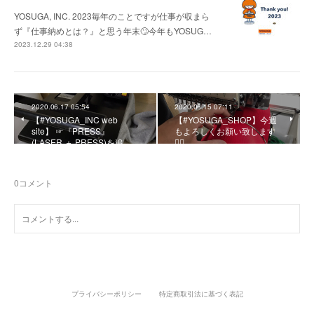
YOSUGA, INC. 2023毎年のことですが仕事が収まら
ず『仕事納めとは？』と思う年末🙄今年もYOSUG…
2023.12.29 04:38
2020.06.17 05:54
2020.06.15 07:11
【#YOSUGA_INC web
【#YOSUGA_SHOP】今週
site】 ☞『PRESS』
もよろしくお願い致します
(LASER ＋ PRESS)を追…
🙇‍♂️
0
コメント
プライバシーポリシー
特定商取引法に基づく表記