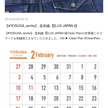
2019.02.05 04:12
【#YOSUGA_works】-直刺繍- ㍿LUX JAPAN 様
【#YOSUGA_works】-直刺繍- ㍿LUX JAPAN 様Clean Planの作業着にロゴ
マークを刺繍加工させていただきました。info ▶︎ Clean Plan #CleanPlan…