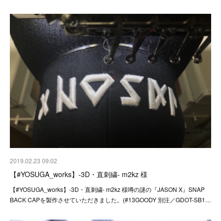
2019.02.23 09:02
【#YOSUGA_works】-3D・直刺繍- m2kz 様
【#YOSUGA_works】-3D・直刺繍- m2kz 様噂の謎の『JASON X』SNAP
BACK CAPを製作させていただきました。(#13GOODY 別注／GDOT-SB1…