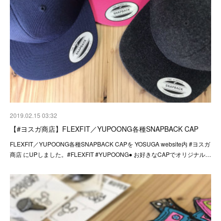
2019.02.15 03:32
【#ヨスガ商店】FLEXFIT／YUPOONG各種SNAPBACK CAP
FLEXFIT／YUPOONG各種SNAPBACK CAPを YOSUGA website内 #ヨスガ
商店 にUPしました。#FLEXFIT #YUPOONG● お好きなCAPでオリジナル…