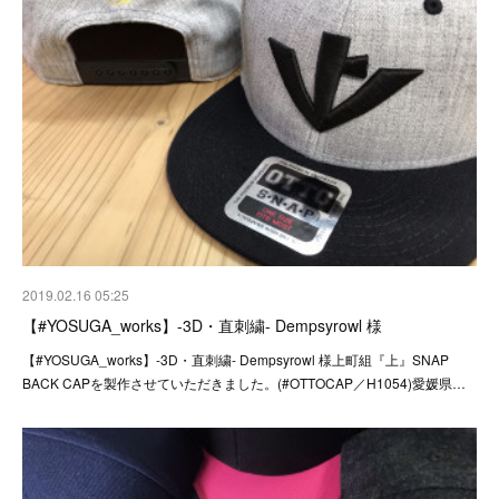
2019.02.16 05:25
【#YOSUGA_works】-3D・直刺繍- Dempsyrowl 様
【#YOSUGA_works】-3D・直刺繍- Dempsyrowl 様上町組『上』SNAP
BACK CAPを製作させていただきました。(#OTTOCAP／H1054)愛媛県…