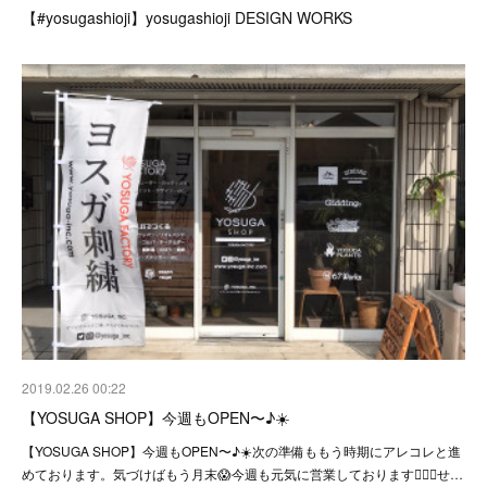
【#yosugashioji】yosugashioji DESIGN WORKS
2019.02.26 00:22
【YOSUGA SHOP】今週もOPEN〜♪☀️
【YOSUGA SHOP】今週もOPEN〜♪☀️次の準備ももう時期にアレコレと進
めております。気づけばもう月末😱今週も元気に営業しております🙇‍♂️✨せ…