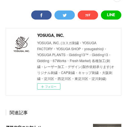
YOSUGA, INC.
YOSUGA, INC. (ヨスガ刺繍・YOSUGA
FACTORY・YOSUGA SHOP・yosugashioji・
YOSUGA PLANTS・Gidding13™・Gidding13・
Gidding・67Works・Fresh Market) 各種加工(刺
繍・レーザー加工・デザイン)製作依頼承ります(オ
リジナル刺繍・CAP刺繍・キャップ刺繍・大阪刺
繍・淀川区・西淀川区・東淀川区・淀川刺繍)
フォロー
関連記事