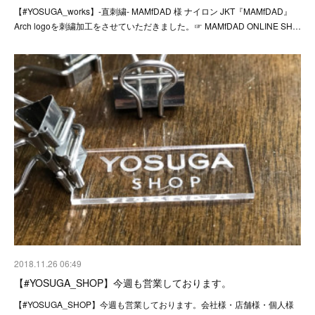
【#YOSUGA_works】-直刺繍- MAMfDAD 様 ナイロン JKT『MAMfDAD』
Arch logoを刺繍加工をさせていただきました。☞ MAMfDAD ONLINE SH…
2018.11.26 06:49
【#YOSUGA_SHOP】今週も営業しております。
【#YOSUGA_SHOP】今週も営業しております。会社様・店舗様・個人様