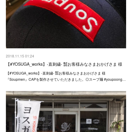
2018.11.15 01:24
【#YOSUGA_works】-直刺繍- ㍿お客様みなさまおかげさま 様
【#YOSUGA_works】-直刺繍- ㍿お客様みなさまおかげさま 様
『Soupmen』CAPを製作させていただきました。◎スープ麺 #youpoong…