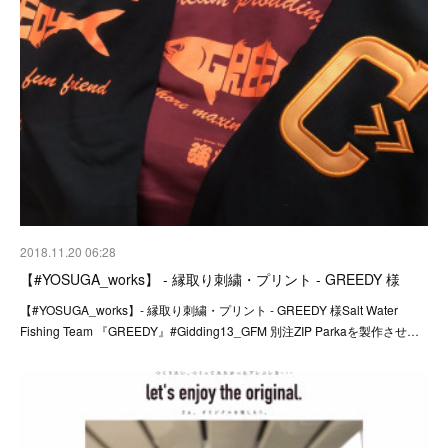
2018.11.20 06:28
【#YOSUGA_works】 - 縁取り刺繍・プリント - GREEDY 様
【#YOSUGA_works】- 縁取り刺繍・プリント - GREEDY 様Salt Water
Fishing Team 『GREEDY』#Gidding13_GFM 別注ZIP Parkaを製作させ…