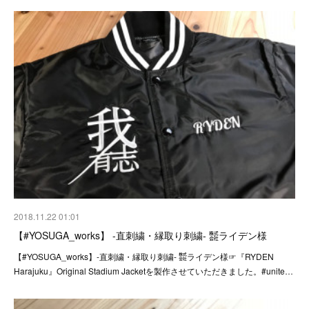
2018.11.22 01:01
【#YOSUGA_works】 -直刺繍・縁取り刺繍- ㍿ライデン様
【#YOSUGA_works】-直刺繍・縁取り刺繍- ㍿ライデン様☞『RYDEN
Harajuku』Original Stadium Jacketを製作させていただきました。#unite…