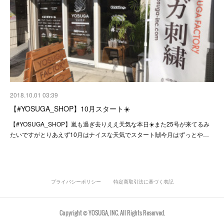
2018.10.01 03:39
【#YOSUGA_SHOP】10月スタート☀️
【#YOSUGA_SHOP】嵐も過ぎ去りええ天気な本日☀️また25号が来てるみ
たいですがとりあえず10月はナイスな天気でスタート🙌今月はずっとや…
プライバシーポリシー
特定商取引法に基づく表記
Copyright © YOSUGA, INC. All Rights Reserved.