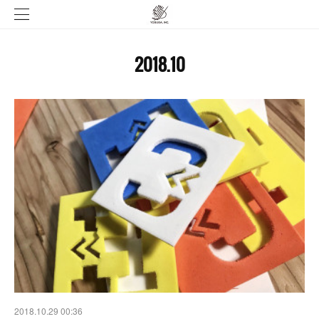
2018
.
10
2018.10.29 00:36