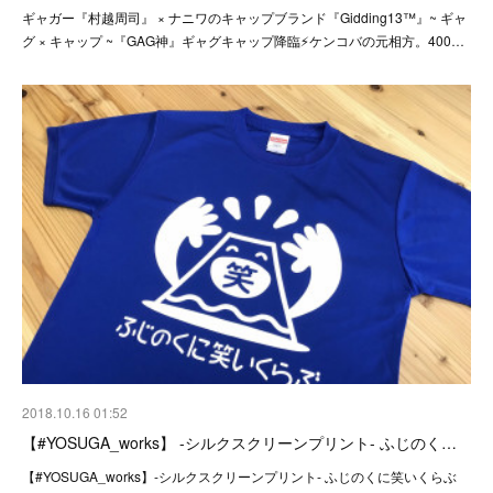
ギャガー『村越周司』 × ナニワのキャップブランド『Gidding13™』~ ギャ
グ × キャップ ~『GAG神』ギャグキャップ降臨⚡️ケンコバの元相方。400…
2018.10.16 01:52
【#YOSUGA_works】 -シルクスクリーンプリント- ふじのく…
【#YOSUGA_works】-シルクスクリーンプリント- ふじのくに笑いくらぶ