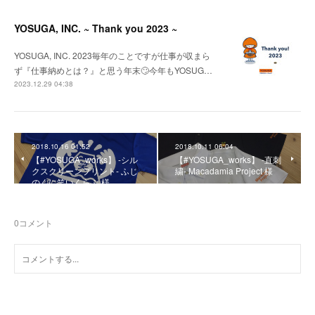
YOSUGA, INC. ~ Thank you 2023 ~
YOSUGA, INC. 2023毎年のことですが仕事が収まら
ず『仕事納めとは？』と思う年末🙄今年もYOSUG…
2023.12.29 04:38
2018.10.16 01:52
2018.10.11 06:04
【#YOSUGA_works】 -シル
【#YOSUGA_works】 -直刺
クスクリーンプリント- ふじ
繍- Macadamia Project 様
のくに笑いくらぶ 様
0
コメント