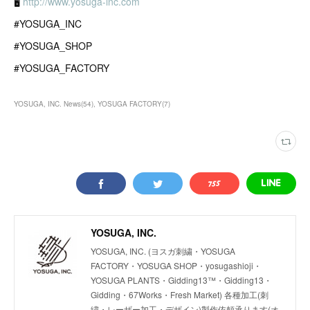
🖥
http://www.yosuga-inc.com
#YOSUGA_INC
#YOSUGA_SHOP
#YOSUGA_FACTORY
YOSUGA, INC. News
(
54
)
YOSUGA FACTORY
(
7
)
YOSUGA, INC.
YOSUGA, INC. (ヨスガ刺繍・YOSUGA
FACTORY・YOSUGA SHOP・yosugashioji・
YOSUGA PLANTS・Gidding13™・Gidding13・
Gidding・67Works・Fresh Market) 各種加工(刺
繍・レーザー加工・デザイン)製作依頼承ります(オ