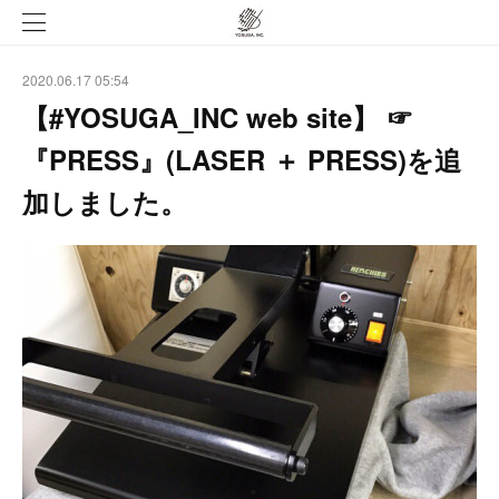
2020.06.17 05:54
【#YOSUGA_INC web site】 ☞
『PRESS』(LASER ＋ PRESS)を追
加しました。