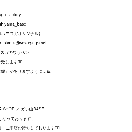
ga_factory
shiyama_base
NAL #ヨスガオリジナル】
_plants @yosuga_panel
・ヨスガのワッペン
ます🙇‍♂️
縁』がありますように…🙏
 SHOP ／ ガシ山BASE
らとなっております。
ご来店お待ちしております🙇‍♂️