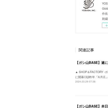
YOS
Gid
作依
刺繍
関連記事
【ガシ山BASE】遂に今
▲ SHOP＆FACTOR
に開幕⚾️🙌昨年『A.R
2024.03.29 07:38
【ガシ山BASE】本日