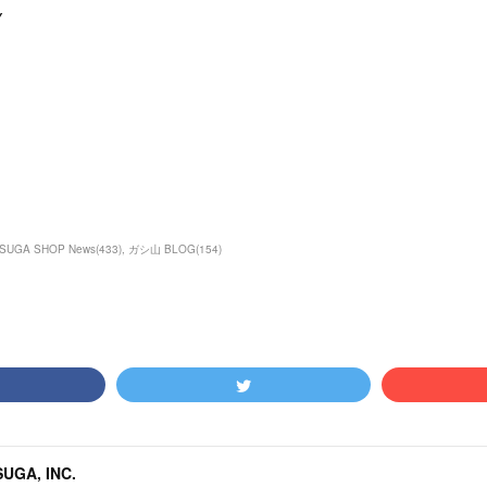
Y
SUGA SHOP News
(
433
)
ガシ山 BLOG
(
154
)
UGA, INC.