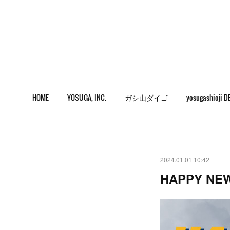
HOME
YOSUGA, INC.
ガシ山ダイゴ
yosugashioji D
2024.01.01 10:42
HAPPY NEW