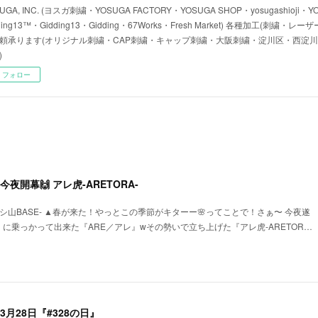
UGA, INC. (ヨスガ刺繍・YOSUGA FACTORY・YOSUGA SHOP・yosugashioji・Y
ding13™・Gidding13・Gidding・67Works・Fresh Market) 各種加工(刺繍
頼承ります(オリジナル刺繍・CAP刺繍・キャップ刺繍・大阪刺繍・淀川区・西淀
)
フォロー
夜開幕🙌 アレ虎-ARETORA-
Y -ガシ山BASE- ▲春が来た！やっとこの季節がキターー🌸ってことで！さぁ〜 今夜遂
.E.』に乗っかって出来た『ARE／アレ』wその勢いで立ち上げた『アレ虎-ARETOR…
3月28日『#328の日』