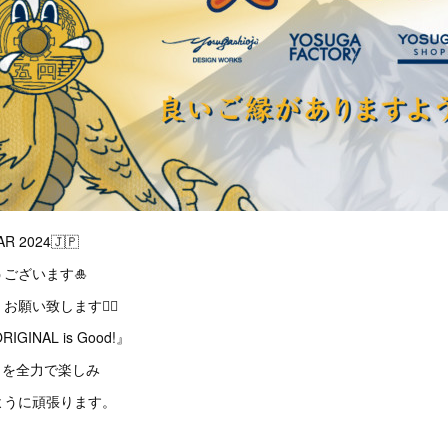
R 2024🇯🇵
ございます🎍
願い致します🙇‍♂️
GINAL is Good!』
 を全力で楽しみ
ように頑張ります。