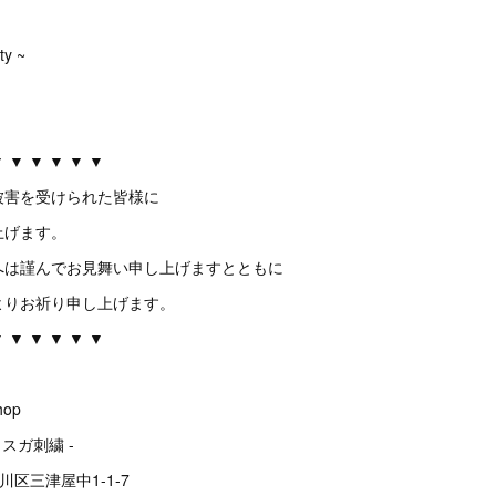
ty ~
▼ ▼ ▼ ▼ ▼ ▼
被害を受けられた皆様に
上げます。
へは謹んでお見舞い申し上げますとともに
よりお祈り申し上げます。
▼ ▼ ▼ ▼ ▼ ▼
op
ヨスガ刺繍 -
淀川区三津屋中1-1-7