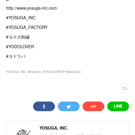
http://www.yosuga-inc.com
#YOSUGA_INC
#YOSUGA_FACTORY
#ヨスガ刺繍
#YODOLOVER
#ヨドラバ
YOSUGA, INC. News
(
54
)
YOSUGA SHOP News
(
433
)
YOSUGA, INC.