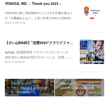
YOSUGA, INC. ~ Thank you 2023 ~
YOSUGA, INC. 2023毎年のことですが仕事が収まら
ず『仕事納めとは？』と思う年末🙄今年もYOSUG…
2023.12.29 04:38
【ガシ山BASE】"淀壁2023"クラウドファウンディング
&gt;&gt;【淀壁2023】クラウドファウンディング
2021年から地元淀川区でスタートした『淀壁』✨…
2023.10.03 08:27
2024.03.28 02:34
2024.01.01 10:42
【ガシ山BASE】本日3月28
HAPPY NEW YEAR 2024
日『#328の日』