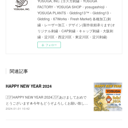
YOSUGA, INC. (ヨスガ刺繍・YOSUGA
FACTORY・YOSUGA SHOP・yosugashioji・
YOSUGA PLANTS・Gidding13™・Gidding13・
Gidding・67Works・Fresh Market) 各種加工(刺
繍・レーザー加工・デザイン)製作依頼承ります(オ
リジナル刺繍・CAP刺繍・キャップ刺繍・大阪刺
繍・淀川区・西淀川区・東淀川区・淀川刺繍)
フォロー
関連記事
HAPPY NEW YEAR 2024
🇯🇵HAPPY NEW YEAR 2024🇯🇵あけましておめで
とうございます🎍今年もどうぞよろしくお願い致し…
2024.01.01 10:42