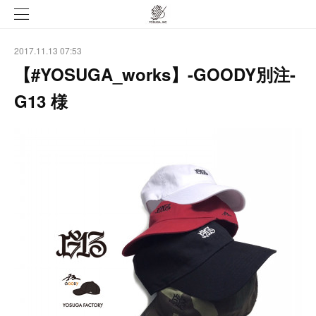
2017.11.13 07:53
【#YOSUGA_works】-GOODY別注-
G13 様