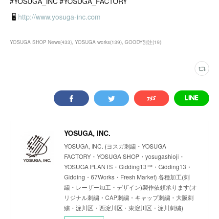
#YOSUGA_INC #YOSUGA_FACTORY
🖥
http://www.yosuga-inc.com
YOSUGA SHOP News
(
433
)
YOSUGA works
(
139
)
GOODY別注
(
19
)
YOSUGA, INC.
YOSUGA, INC. (ヨスガ刺繍・YOSUGA
FACTORY・YOSUGA SHOP・yosugashioji・
YOSUGA PLANTS・Gidding13™・Gidding13・
Gidding・67Works・Fresh Market) 各種加工(刺
繍・レーザー加工・デザイン)製作依頼承ります(オ
リジナル刺繍・CAP刺繍・キャップ刺繍・大阪刺
繍・淀川区・西淀川区・東淀川区・淀川刺繍)