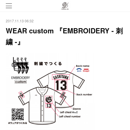
2017.11.13 06:32
WEAR custom 『EMBROIDERY - 刺
繍 -』