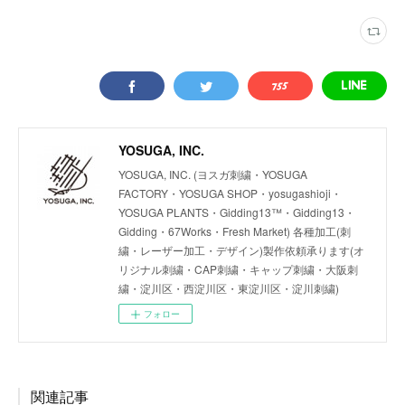
YOSUGA, INC.
YOSUGA, INC. (ヨスガ刺繍・YOSUGA
FACTORY・YOSUGA SHOP・yosugashioji・
YOSUGA PLANTS・Gidding13™・Gidding13・
Gidding・67Works・Fresh Market) 各種加工(刺
繍・レーザー加工・デザイン)製作依頼承ります(オ
リジナル刺繍・CAP刺繍・キャップ刺繍・大阪刺
繍・淀川区・西淀川区・東淀川区・淀川刺繍)
フォロー
関連記事