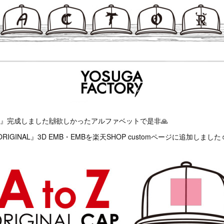
oZ』完成しました🙌欲しかったアルファベットで是非🙏
oZ ORIGINAL』3D EMB・EMBを楽天SHOP customページに追加しました