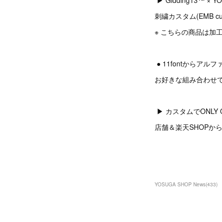
▶︎ Gidding13™ ×
刺繍カスタム(EMB cu
※ こちらの商品は加工
● 11fontからア
お好きな組み合わせ
▶︎ カスタムでONLY O
店舗＆楽天SHOPから
YOSUGA SHOP News
(
433
)