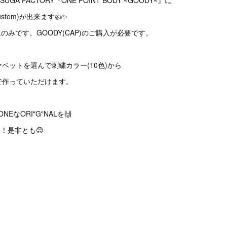
 YOSUGA FACTORY『ONE POINT BODY ~GOODY~』に
stom)が出来ます👍✨
のみです。GOODY(CAP)のご購入が必要です。
ルファベットを選んで刺繍カラー(10色)から
で作っていただけます。
NEなORI"G"NALを🙌
！是非とも😊