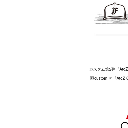
カスタム第2弾『At
🆕custom ☞『At