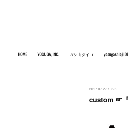
HOME
YOSUGA, INC.
ガシ山ダイゴ
yosugashioji D
2017.07.27 13:25
custom ☞