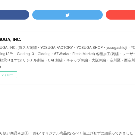
UGA, INC.
UGA, INC. (ヨスガ刺繍・YOSUGA FACTORY・YOSUGA SHOP・yosugashioji・Y
ding13™・Gidding13・Gidding・67Works・Fresh Market) 各種加工(刺繍
頼承ります(オリジナル刺繍・CAP刺繍・キャップ刺繍・大阪刺繍・淀川区・西淀
)
フォロー
取り扱い商品＆加工(一部)／オリジナル商品)なるべく値上げせずに頑張ってきました