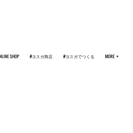
NLINE SHOP
#ヨスガ商店
#ヨスガでつくる
MORE