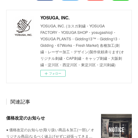
YOSUGA, INC.
YOSUGA, INC. (ヨスガ刺繍・YOSUGA
FACTORY・YOSUGA SHOP・yosugashioji・
YOSUGA PLANTS・Gidding13™・Gidding13・
Gidding・67Works・Fresh Market) 各種加工(刺
繍・レーザー加工・デザイン)製作依頼承ります(オ
リジナル刺繍・CAP刺繍・キャップ刺繍・大阪刺
繍・淀川区・西淀川区・東淀川区・淀川刺繍)
フォロー
関連記事
価格改定のお知らせ
● 価格改定のお知らせ(取り扱い商品＆加工(一部)／オ
リジナル商品)なるべく値上げせずに頑張ってきま…