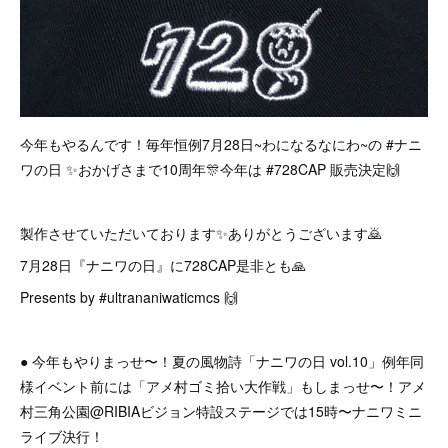
今年もやるんです！毎年恒例7月28日~わになるなにわ~の #ナニ
ワの日 ✨おかげさまで10周年🎊今年は #728CAP 販売決定🙌
製作させていただいております✨ありがとうございます🙇
7月28日『ナニワの日』に728CAP是非とも🙏
Presents by #ultrananiwaticmcs 🙌
● 今年もやりまっせ〜！夏の風物詩「ナニワの日 vol.10」例年同
様イベント前には「アメ村ゴミ拾い大作戦」もしまっせ〜！アメ
村三角公園@RIBIAビジョン特設ステージでは15時〜ナニワミニ
ライブ決行！