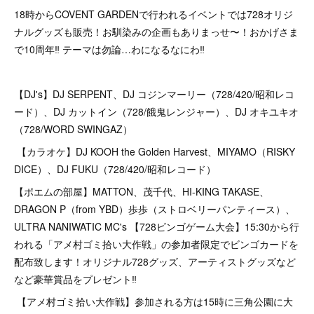
18時からCOVENT GARDENで行われるイベントでは728オリジ
ナルグッズも販売！お馴染みの企画もありまっせ〜！おかげさま
で10周年‼︎ テーマは勿論…わになるなにわ‼︎
【DJ's】DJ SERPENT、DJ コジンマーリー（728/420/昭和レコ
ード）、DJ カットイン（728/餓鬼レンジャー）、DJ オキユキオ
（728/WORD SWINGAZ）
【カラオケ】DJ KOOH the Golden Harvest、MIYAMO（RISKY
DICE）、DJ FUKU（728/420/昭和レコード）
【ポエムの部屋】MATTON、茂千代、HI-KING TAKASE、
DRAGON P（from YBD）歩歩（ストロベリーパンティース）、
ULTRA NANIWATIC MC's 【728ビンゴゲーム大会】15:30から行
われる「アメ村ゴミ拾い大作戦」の参加者限定でビンゴカードを
配布致します！オリジナル728グッズ、アーティストグッズなど
など豪華賞品をプレゼント‼︎
【アメ村ゴミ拾い大作戦】参加される方は15時に三角公園に大