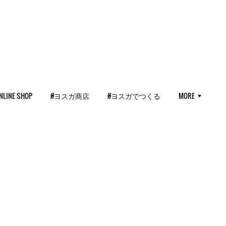
NLINE SHOP
#ヨスガ商店
#ヨスガでつくる
MORE