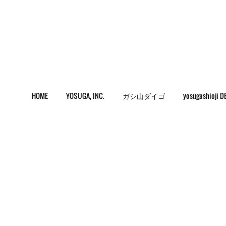
HOME
YOSUGA, INC.
ガシ山ダイゴ
yosugashioji D