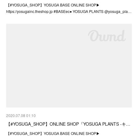
【#YOSUGA_SHOP】YOSUGA BASE ONLINE SHOP▶︎
https://yosugainc.theshop.jp #BASEec● YOSUGA PLANTS @yosuga_pla…
2020.07.08 01:10
【#YOSUGA_SHOP】ONLINE SHOP『YOSUGA PLANTS -キ…
【#YOSUGA_SHOP】YOSUGA BASE ONLINE SHOP▶︎