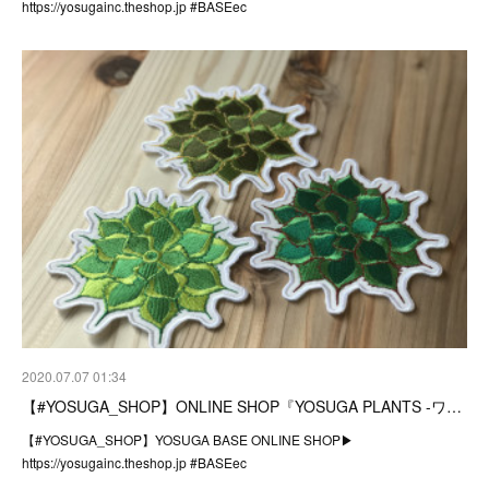
https://yosugainc.theshop.jp #BASEec
2020.07.07 01:34
【#YOSUGA_SHOP】ONLINE SHOP『YOSUGA PLANTS -ワ…
【#YOSUGA_SHOP】YOSUGA BASE ONLINE SHOP▶︎
https://yosugainc.theshop.jp #BASEec