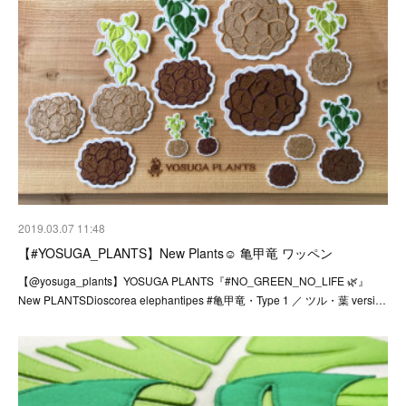
2019.03.07 11:48
【#YOSUGA_PLANTS】New Plants☺︎ 亀甲竜 ワッペン
【@yosuga_plants】YOSUGA PLANTS『#NO_GREEN_NO_LIFE 🌿』
New PLANTSDioscorea elephantipes #亀甲竜・Type 1 ／ ツル・葉 versi…