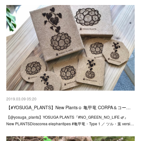
2019.03.09 05:20
【#YOSUGA_PLANTS】New Plants☺︎ 亀甲竜 CORPA＆コー…
【@yosuga_plants】YOSUGA PLANTS『#NO_GREEN_NO_LIFE 🌿』
New PLANTSDioscorea elephantipes #亀甲竜・Type 1 ／ ツル・葉 versi…