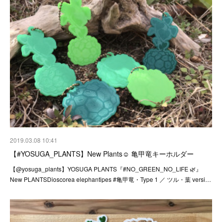
2019.03.08 10:41
【#YOSUGA_PLANTS】New Plants☺︎ 亀甲竜キーホルダー
【@yosuga_plants】YOSUGA PLANTS『#NO_GREEN_NO_LIFE 🌿』
New PLANTSDioscorea elephantipes #亀甲竜・Type 1 ／ ツル・葉 versi…