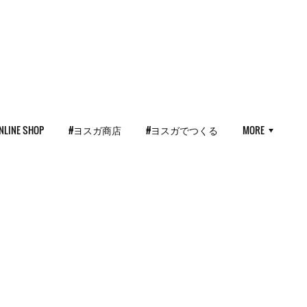
NLINE SHOP
#ヨスガ商店
#ヨスガでつくる
MORE