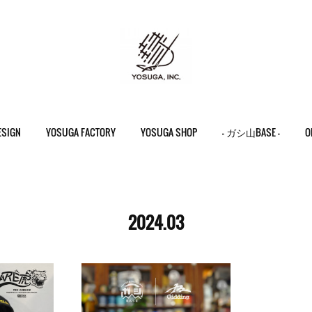
ESIGN
YOSUGA FACTORY
YOSUGA SHOP
- ガシ山BASE -
O
2024
.
03