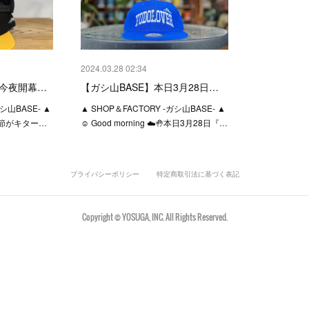
2024.03.28 02:34
に今夜開幕…
【ガシ山BASE】本日3月28日…
ガシ山BASE- ▲
▲ SHOP＆FACTORY -ガシ山BASE- ▲
節がキター…
☺︎ Good morning ☁️🤚本日3月28日『…
プライバシーポリシー
特定商取引法に基づく表記
Copyright © YOSUGA, INC. All Rights Reserved.