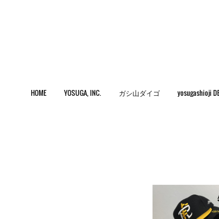
HOME
YOSUGA, INC.
ガシ山ダイゴ
yosugashioji D