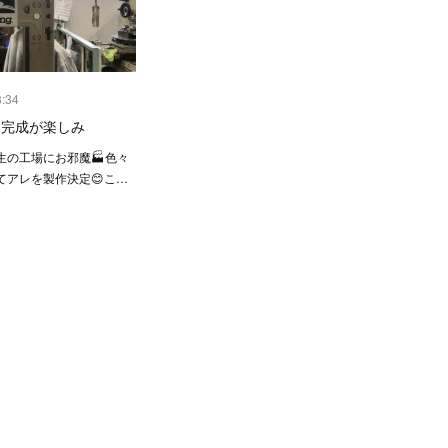
3:34
】完成が楽しみ
生の工場にお邪魔🏭色々
てアレを製作決定😊こ…