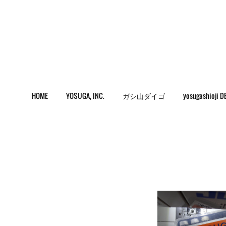
HOME
YOSUGA, INC.
ガシ山ダイゴ
yosugashioji D