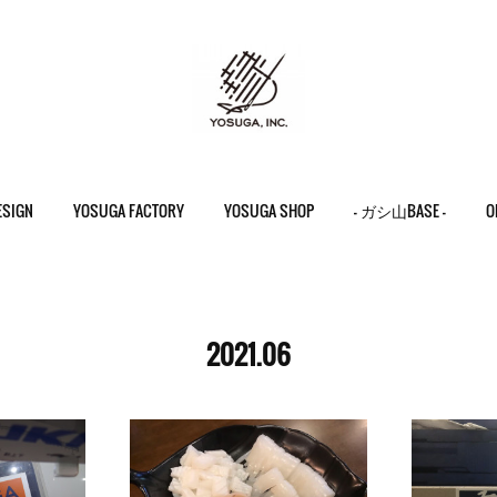
ESIGN
YOSUGA FACTORY
YOSUGA SHOP
- ガシ山BASE -
O
2021
.
06