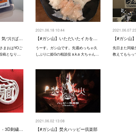
2021.06.18 10:44
2021.06.07 2
P】気づけば…
【#ガシ山】いただいたイカを…
【#ガシ山
皆さまおはYOご
うーす。ガシ山です。先週めっちゃ久
先日また同級
の投稿となり…
しぶりに姫Gの相談役 a.k.a 大ちゃん…
教えてもらっ
2021.06.02 13:08
】 - 3D刺繍…
【#ガシ山】焚火ハッピー倶楽部