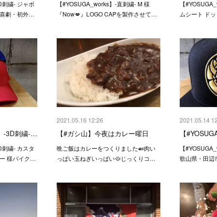
3D刺繍- ジャボ
【#YOSUGA_works】-直刺繍- M 様
【#YOSUGA_
新喜劇・初外…
『Now💋』LOGO CAPを製作させて…
ムシート ド
2021.05.16 12:26
2021.05.14 1
】 -3D刺繍-…
【#ガシ山】今夜はカレー曜日
【#YOSUGA
3D刺繍- カスタ
晩ご飯はカレーをつくりました🍛肉い
【#YOSUGA_
ー 様バイク…
っぱい玉ねぎいっぱい🥘じっくりコ…
歌山県・田辺