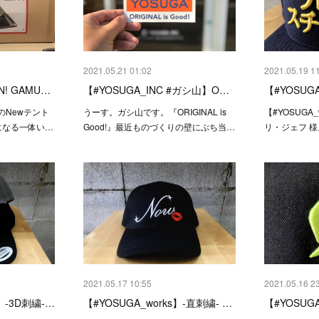
2021.05.21 01:02
2021.05.19 1
! GAMU…
【#YOSUGA_INC #ガシ山】O…
【#YOSUGA
のNewテント
うーす。ガシ山です。『ORIGINAL is
【#YOSUGA_
になる一体い…
Good!』最近ものづくりの壁にぶち当…
リ・ジェフ 
2021.05.17 10:55
2021.05.16 2
】 -3D刺繍-…
【#YOSUGA_works】-直刺繍- …
【#YOSUGA