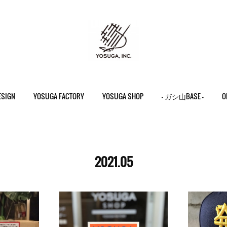
ESIGN
YOSUGA FACTORY
YOSUGA SHOP
- ガシ山BASE -
O
2021
.
05