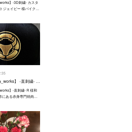
works】-3D刺繍- カスタ
ットジェイピー 様バイク…
2:35
_works】 -直刺繍- …
works】-直刺繍- R 様和
市にある赤身専門焼肉…