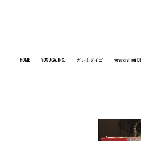
HOME
YOSUGA, INC.
ガシ山ダイゴ
yosugashioji D