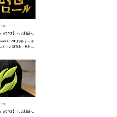
1:20
_works】 -3D刺繍-…
works】-3D刺繍- ジャボ
様よしもと新喜劇・初外…
3:29
_works】 -3D刺繍-…