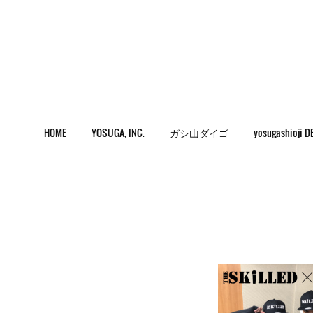
HOME
YOSUGA, INC.
ガシ山ダイゴ
yosugashioji D