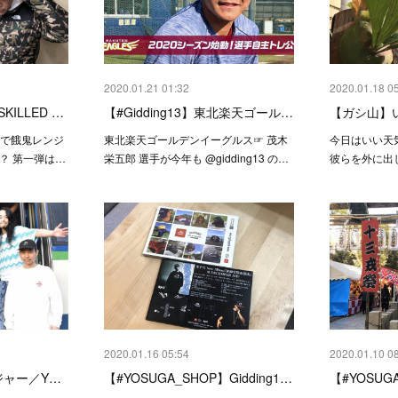
2020.01.21 01:32
2020.01.18 0
SKILLED …
【#Gidding13】東北楽天ゴール…
【ガシ山】い
elで餓鬼レンジ
東北楽天ゴールデンイーグルス☞ 茂木
今日はいい天
！？ 第一弾は…
栄五郎 選手が今年も @gidding13 の…
彼らを外に出し
2020.01.16 05:54
2020.01.10 0
ジャー／Y…
【#YOSUGA_SHOP】Gidding1…
【#YOSU