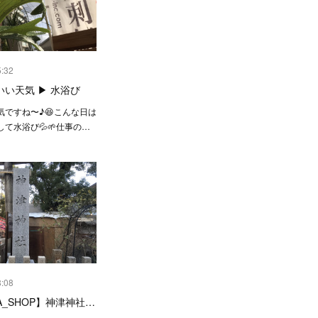
5:32
い天気 ▶︎ 水浴び
気ですね〜♪😆こんな日は
て水浴び💦🌱仕事の…
8:08
GA_SHOP】神津神社…