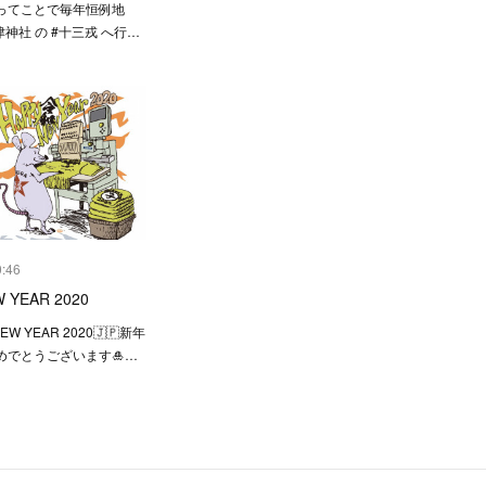
ってことで毎年恒例地
津神社 の #十三戎 へ行…
0:46
 YEAR 2020
NEW YEAR 2020🇯🇵新年
めでとうございます🎍…