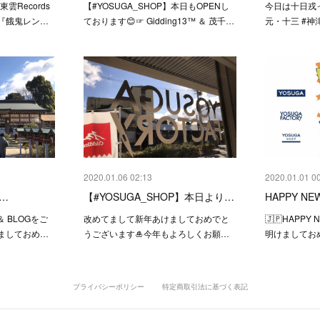
雲Records
【#YOSUGA_SHOP】本日もOPENし
今日は十日戎
『餓鬼レン…
ております😊☞ Gidding13™ ＆ 茂千…
元・十三 #神
2020.01.06 02:13
2020.01.01 0
…
【#YOSUGA_SHOP】本日より…
HAPPY NEW
e ＆ BLOGをご
改めてまして新年あけましておめでと
🇯🇵HAPPY 
ましておめ…
うございます🎍今年もよろしくお願…
明けましてお
プライバシーポリシー
特定商取引法に基づく表記