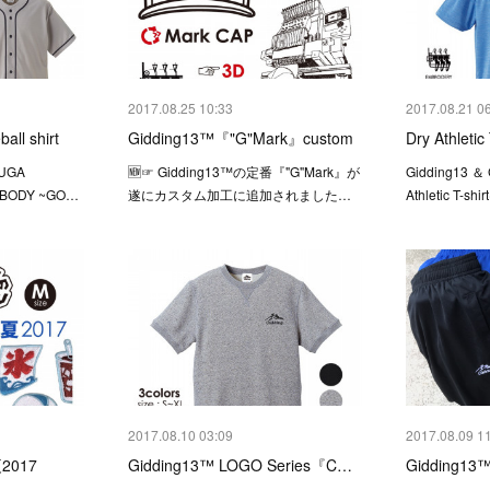
2017.08.25 10:33
2017.08.21 0
ll shirt
Gidding13™『"G"Mark』custom
Dry Athlet
SUGA
🆕☞ Gidding13™の定番『"G"Mark』が
Gidding13 
 BODY ~GO…
遂にカスタム加工に追加されました…
Athletic T
2017.08.10 03:09
2017.08.09 1
017
Gidding13™ LOGO Series『C…
Gidding13