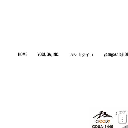
HOME
YOSUGA, INC.
ガシ山ダイゴ
yosugashioji D