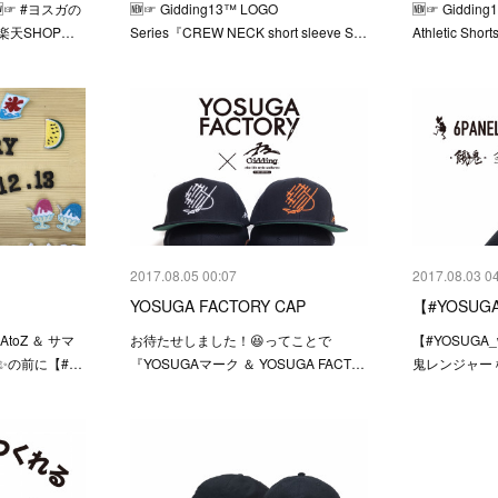
☞ #ヨスガの
🆕☞ Gidding13™ LOGO
🆕☞ Gidding
)を楽天SHOP…
Series『CREW NECK short sleeve S…
Athletic S
2017.08.05 00:07
2017.08.03 0
。
YOSUGA FACTORY CAP
【#YOSUGA
oZ ＆ サマ
お待たせしました！😆ってことで
【#YOSUGA_
✨の前に【#…
『YOSUGAマーク ＆ YOSUGA FACT…
鬼レンジャー