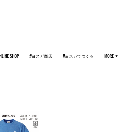
NLINE SHOP
#ヨスガ商店
#ヨスガでつくる
MORE