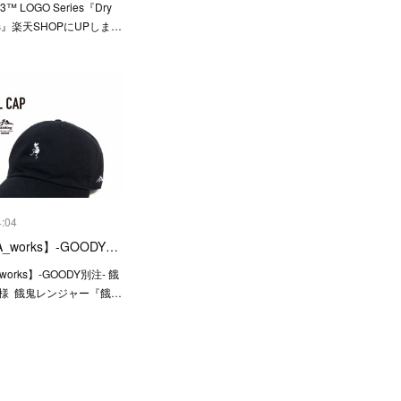
13™ LOGO Series『Dry
horts』楽天SHOPにUPしま…
4:04
_works】-GOODY…
works】-GOODY別注- 餓
 様 餓鬼レンジャー『餓…