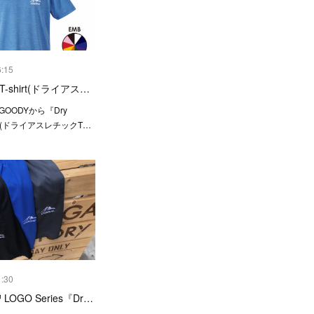
6:15
ic T-shirt(ドライアス…
＆ GOODYから『Dry
-shirt(ドライアスレチックT…
1:30
™ LOGO Series『Dr…