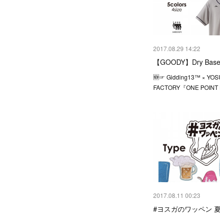
2017.08.29 14:22
【GOODY】Dry Baseba
🆕☞ Gidding13™ × YO
FACTORY『ONE POINT
2017.08.11 00:23
#ヨスガのワッペン 夏2