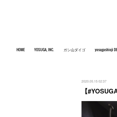
HOME
YOSUGA, INC.
ガシ山ダイゴ
yosugashioji D
2020.05.15 02:37
【#YOSUG