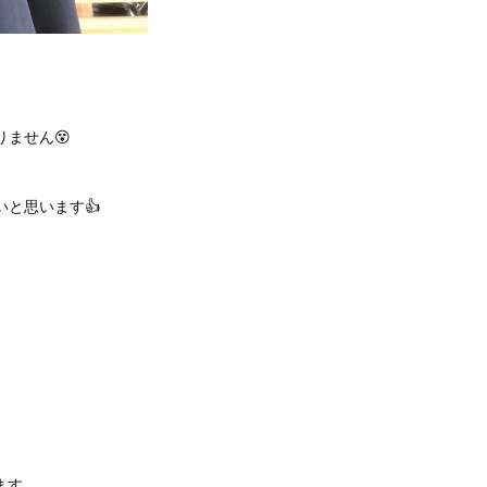
ません😵
いと思います👍
ます。