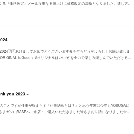
くる『価格改定』メール度重なる値上げに価格改定の決断となりました。致し方…
024
YEAR 2024🇯🇵あけましておめでとうございます🎍今年もどうぞよろしくお願い致しま
Aは『ORIGINAL is Good!』#オリジナルはいいぞ を全力で楽しみ楽しんでいただける…
nk you 2023 ~
2023毎年のことですが仕事が収まらず『仕事納めとは？』と思う年末🙄今年もYOSUGAに
さまガシ山BASEへご来店・ご購入いただきました皆さまお世話になりました全…