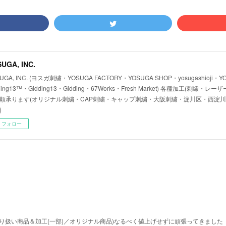
UGA, INC.
UGA, INC. (ヨスガ刺繍・YOSUGA FACTORY・YOSUGA SHOP・yosugashioji・Y
ding13™・Gidding13・Gidding・67Works・Fresh Market) 各種加工(刺繍
頼承ります(オリジナル刺繍・CAP刺繍・キャップ刺繍・大阪刺繍・淀川区・西淀
)
フォロー
取り扱い商品＆加工(一部)／オリジナル商品)なるべく値上げせずに頑張ってきました