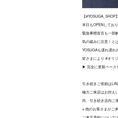
【#YOSUGA_SHOP
本日もOPENしており
緊急事態宣言も一部解
気の緩みに注意！と
YOSUGAも遅れ遅れ
皆さまにより #オリ
▶︎ 完全に更新ペー
引き続きご依頼はLI
極力ご来店はお控え
尚、引き続き店内ご
※ 他のお客さまがご
ご来店予約については