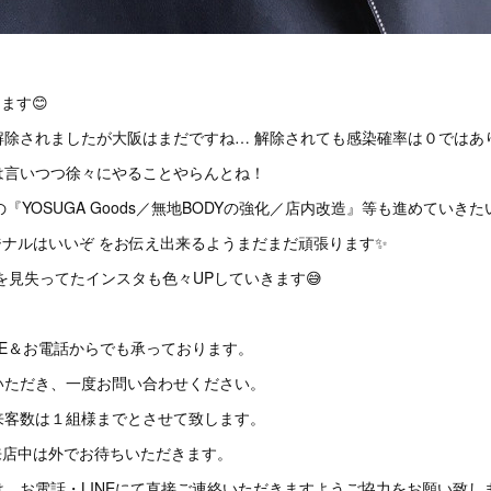
】
ます😊
除されましたが大阪はまだですね… 解除されても感染確率は０ではあり
は言いつつ徐々にやることやらんとね！
の『YOSUGA Goods／無地BODYの強化／店内改造』等も進めていきた
ジナルはいいぞ をお伝え出来るようまだまだ頑張ります✨
スを見失ってたインスタも色々UPしていきます😅
NE＆お電話からでも承っております。
いただき、一度お問い合わせください。
来客数は１組様までとさせて致します。
来店中は外でお待ちいただきます。
、お電話・LINEにて直接ご連絡いただきますようご協力をお願い致し