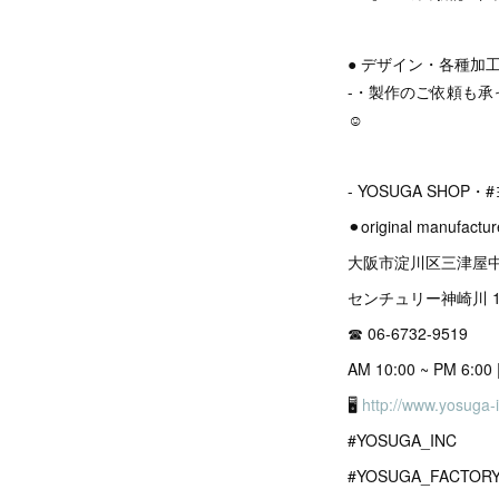
● デザイン・各種加
-・製作のご依頼も承っ
☺︎
- YOSUGA SHOP・
⚫︎original manufact
大阪市淀川区三津屋中1
センチュリー神崎川 1
☎︎ 06-6732-9519
AM 10:00 ~ PM 6:
🖥
http://www.yosuga-
#YOSUGA_INC
#YOSUGA_FACTOR