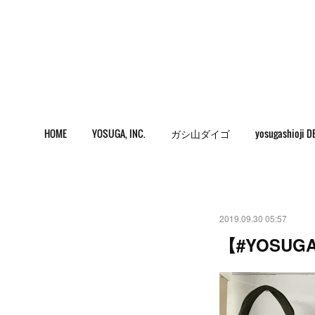
HOME
YOSUGA, INC.
ガシ山ダイゴ
yosugashioji D
2019.09.30 05:57
【#YOSU