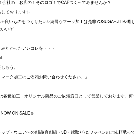
！会社の！お店の！そのロゴ！でCAPつくってみませんか？
ちしております✨
✨良いものをつくりたい✨綺麗なマーク加工は是非YOSUGAへ🙇‍♂️今
はいいぞ
てみたかったアレコレを・・・
l.
楽しもう。
・マーク加工のご依頼お問い合わせください。』
HOPでは各種加工・オリジナル商品のご依頼窓口として営業しております。
W ON SALE☺︎
ップ・ウェアへの刺繍(直刺繍・3D・縁取り)＆ワッペンのご依頼承っ