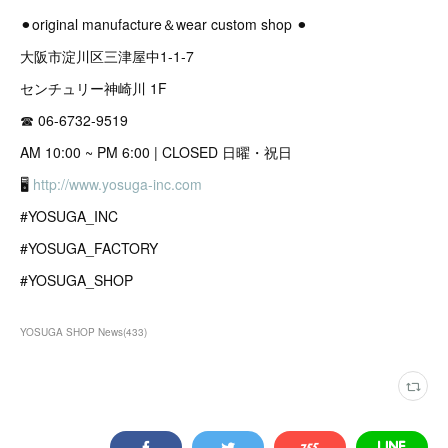
⚫︎original manufacture＆wear custom shop ⚫︎
大阪市淀川区三津屋中1-1-7
センチュリー神崎川 1F
☎︎ 06-6732-9519
AM 10:00 ~ PM 6:00 | CLOSED 日曜・祝日
🖥
http://www.yosuga-inc.com
#YOSUGA_INC
#YOSUGA_FACTORY
#YOSUGA_SHOP
YOSUGA SHOP News
(
433
)