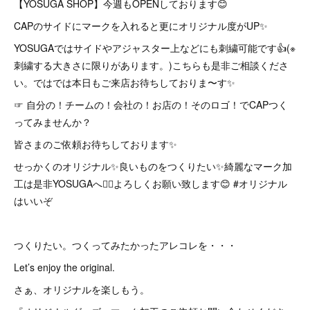
【YOSUGA SHOP】今週もOPENしております😊
CAPのサイドにマークを入れると更にオリジナル度がUP✨
YOSUGAではサイドやアジャスター上などにも刺繍可能です👍(※
刺繍する大きさに限りがあります。)こちらも是非ご相談くださ
い。ではでは本日もご来店お待ちしておりま〜す✨
☞ 自分の！チームの！会社の！お店の！そのロゴ！でCAPつく
ってみませんか？
皆さまのご依頼お待ちしております✨
せっかくのオリジナル✨良いものをつくりたい✨綺麗なマーク加
工は是非YOSUGAへ🙇‍♂️よろしくお願い致します😊 #オリジナル
はいいぞ
つくりたい。つくってみたかったアレコレを・・・
Let’s enjoy the original.
さぁ、オリジナルを楽しもう。