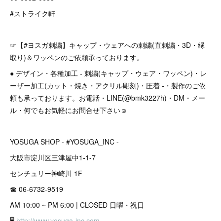
#ストライク軒
☞【#ヨスガ刺繍】キャップ・ウェアへの刺繍(直刺繍・3D・縁
取り)＆ワッペンのご依頼承っております。
● デザイン・各種加工 - 刺繍(キャップ・ウェア・ワッペン)・レ
ーザー加工(カット・焼き・アクリル彫刻)・圧着 -・製作のご依
頼も承っております。お電話・LINE(@bmk3227h)・DM・メー
ル・何でもお気軽にお問合せ下さい☺︎
YOSUGA SHOP - #YOSUGA_INC -
大阪市淀川区三津屋中1-1-7
センチュリー神崎川 1F
☎︎ 06-6732-9519
AM 10:00 ~ PM 6:00 | CLOSED 日曜・祝日
🖥
http://www.yosuga-inc.com