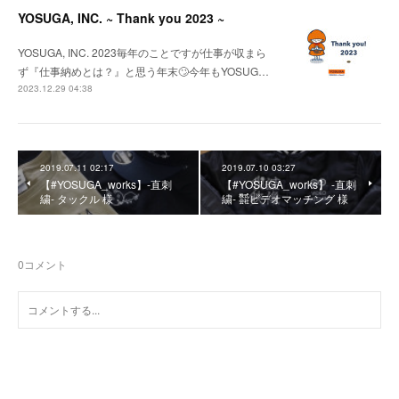
YOSUGA, INC. ~ Thank you 2023 ~
YOSUGA, INC. 2023毎年のことですが仕事が収まら
ず『仕事納めとは？』と思う年末🙄今年もYOSUG…
2023.12.29 04:38
2019.07.11 02:17
2019.07.10 03:27
【#YOSUGA_works】-直刺
【#YOSUGA_works】 -直刺
繍- タックル 様
繍- ㍿ビデオマッチング 様
0
コメント