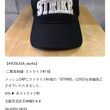
【#YOSUGA_works】
-二重直刺繍- ストライク軒 様
メッシュCAPにストライク軒様の『STRIKE』LOGOを刺繍加工
させていただきました。
info ▶︎ 🍜ストライク軒
大阪市北区天神橋5-8-8
06-6352-0633