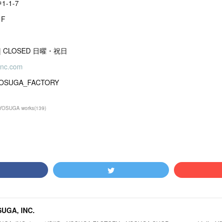
-1-7
F
00 | CLOSED 日曜・祝日
inc.com
YOSUGA_FACTORY
YOSUGA works
(
139
)
UGA, INC.