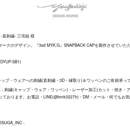
s】-直刺繍- 三宅組 様
ークのデザイン。『3sd MYK.G』SNAPBACK CAPを製作させてい
DYUP-SB1)
ップ・ウェアへの刺繍(直刺繍・3D・縁取り)＆ワッペンのご依頼承っ
工 - 刺繍(キャップ・ウェア・ワッペン)・レーザー加工(カット・焼き・
ております。お電話・LINE(@bmk3227h)・DM・メール・何でも
OSUGA_INC -