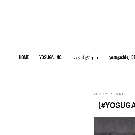
HOME
YOSUGA, INC.
ガシ山ダイゴ
yosugashioji D
2019.06.25 05:49
【#YOSUG