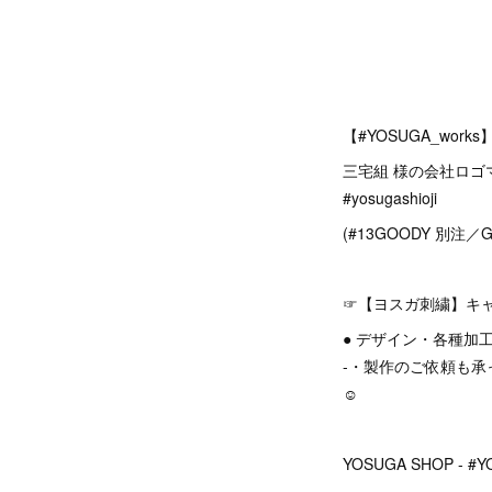
【#YOSUGA_work
三宅組 様の会社ロゴマ
#yosugashioji
(#13GOODY 別注／G
☞【ヨスガ刺繍】キャ
● デザイン・各種加
-・製作のご依頼も承っ
☺︎
YOSUGA SHOP - #Y