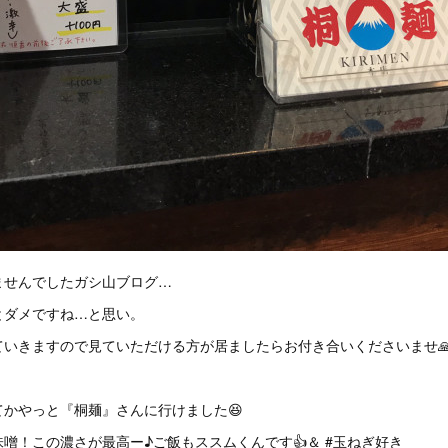
ませんでしたガシ山ブログ…
とダメですね…と思い。
ていきますので見ていただける方が居ましたらお付き合いくださいませ
かやっと『桐麺』さんに行けました😆
噌！この濃さが最高ー♪ご飯もススムくんです👍＆ #玉ねぎ好き