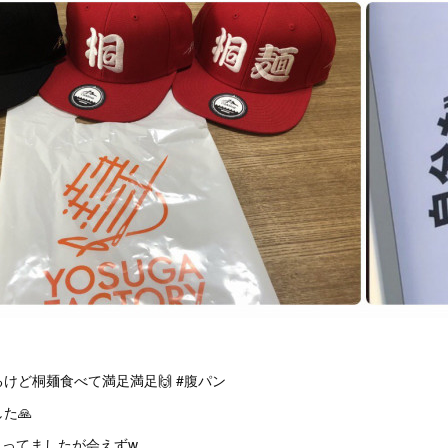
けど桐麺食べて満足満足🙌 #腹パン
た🙏
思ってましたが会えずw