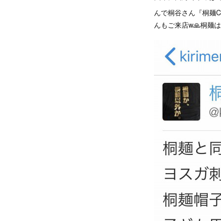
んで桐谷さん『桐麺C
んもご来店w🙏桐麺は