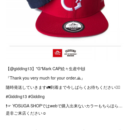
【@gidding13】"G"Mark CAP続々生産中🙌
『Thank you very much for your order.🙏』
随時発送していきます🚛到着まで今しばらくお待ちください🙇‍♂️
#Gidding13 #Gidding
❗️☞ YOSUGA SHOPではwebで購入出来ないカラーもちらほら…
是非ご来店ください☺︎