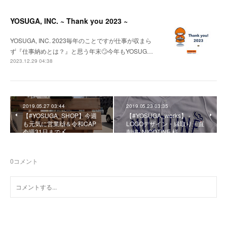
YOSUGA, INC. ~ Thank you 2023 ~
YOSUGA, INC. 2023毎年のことですが仕事が収まら
ず『仕事納めとは？』と思う年末🙄今年もYOSUG…
2023.12.29 04:38
2019.05.27 03:44
2019.05.23 03:35
【#YOSUGA_SHOP】今週
【#YOSUGA_works】 -
も元気に営業🙌＆令和CAP
LOGOデザイン・縁取り・直
今週31日まで〆
刺繍- NICOTINE 様
0
コメント