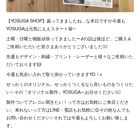
【YOSUGA SHOP】曇ってきましたね…な本日ですが今週も
YOSUGAは元気にええスタート😆✨
土曜・日曜と物販頑張ってきましたー♪の話は後ほど、ご購入＆
ご依頼いただいた皆さまありがとうございました🙇‍♂️
先週もデザイン・刺繍・プリント・レーザーと様々なご依頼いた
だいております🙌
今週も気合い入れて取り掛かっていきますYO！✊
せっかくのオリジナル。せっかくつくるなら良いものをつくりた
い✨その『オリジナル製作』YOSUGAへお任せください🙇‍♂️
製作ついてアレコレ聞きたい！って方はお気軽にご来店くださ
い。来れないって方はLINE・電話もお気軽に😊その他なんでも
お問い合わせください✨それでは今週もよろしくお願い致しま
す。