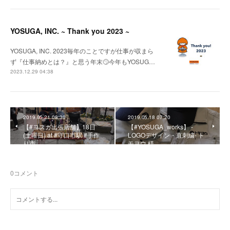
YOSUGA, INC. ~ Thank you 2023 ~
YOSUGA, INC. 2023毎年のことですが仕事が収まら
ず『仕事納めとは？』と思う年末🙄今年もYOSUG…
2023.12.29 04:38
2019.05.21 08:30
2019.05.18 07:20
【#ヨスガ出張店舗】18日
【#YOSUGA_works】 -
(土曜日) at #守口市駅 #手作
LOGOデザイン・直刺繍- ト
り市
モヨウ 様
0
コメント