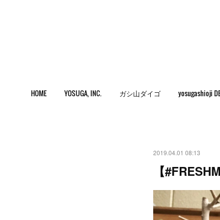
HOME
YOSUGA, INC.
ガシ山ダイゴ
yosugashioji D
2019.04.01 08:13
【#FRES