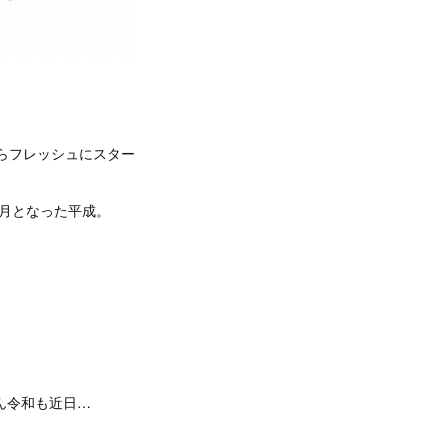
からフレッシュにスター
月となった平成。
ろん令和も近日…