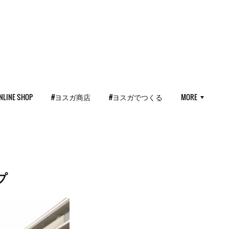
NLINE SHOP
#ヨスガ商店
#ヨスガでつくる
MORE
プ