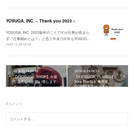
YOSUGA, INC. ~ Thank you 2023 ~
YOSUGA, INC. 2023毎年のことですが仕事が収まら
ず『仕事納めとは？』と思う年末🙄今年もYOSUG…
2023.12.29 04:38
2019.03.18 06:14
2019.03.09 05:20
【#YOSUGA_SHOP】今週
【#YOSUGA_PLANTS】
もよろしくお願い致します
New Plants☺︎ 亀甲竜
☺︎
CORPA＆コースター
0
コメント