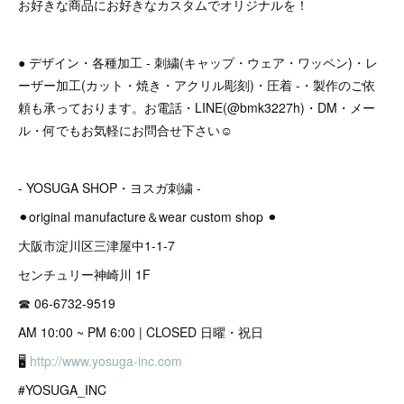
お好きな商品にお好きなカスタムでオリジナルを！
● デザイン・各種加工 - 刺繍(キャップ・ウェア・ワッペン)・レ
ーザー加工(カット・焼き・アクリル彫刻)・圧着 -・製作のご依
頼も承っております。お電話・LINE(@bmk3227h)・DM・メー
ル・何でもお気軽にお問合せ下さい☺︎
- YOSUGA SHOP・ヨスガ刺繍 -
⚫︎original manufacture＆wear custom shop ⚫︎
大阪市淀川区三津屋中1-1-7
センチュリー神崎川 1F
☎︎ 06-6732-9519
AM 10:00 ~ PM 6:00 | CLOSED 日曜・祝日
🖥
http://www.yosuga-inc.com
#YOSUGA_INC