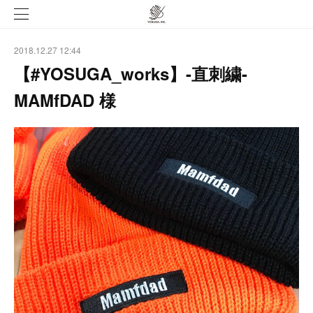
2018.12.27 12:44
【#YOSUGA_works】-直刺繍-
MAMfDAD 様