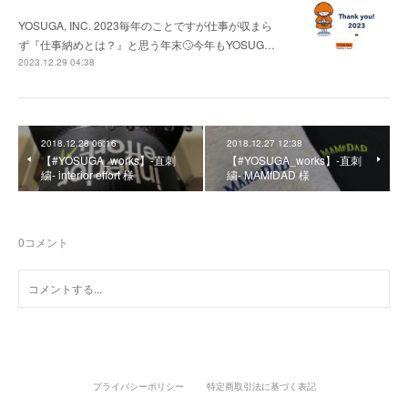
YOSUGA, INC. 2023毎年のことですが仕事が収まら
ず『仕事納めとは？』と思う年末🙄今年もYOSUG…
2023.12.29 04:38
2018.12.28 06:16
2018.12.27 12:38
【#YOSUGA_works】-直刺
【#YOSUGA_works】-直刺
繍- interior effort 様
繍- MAMfDAD 様
0
コメント
プライバシーポリシー
特定商取引法に基づく表記