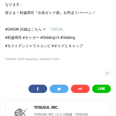
なります。
皆さま！村越周司『出張ギャグ屋』を呼ぼうパーーン！
#GAG神 詳細はこちら ☞
『GAG神』
#村越周司 #ギャガー #Gidding13 #Gidding
#モストデンジャラスコンビ #ギャグとキャップ
YOSUGA SHOP News
(
433
)
Gidding13™
(
50
)
YOSUGA, INC.
YOSUGA, INC. (ヨスガ刺繍・YOSUGA