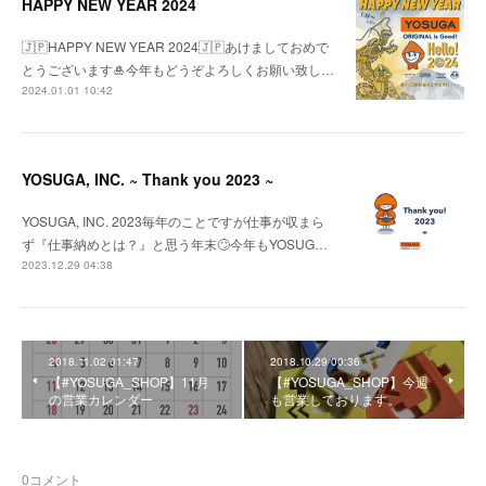
HAPPY NEW YEAR 2024
🇯🇵HAPPY NEW YEAR 2024🇯🇵あけましておめで
とうございます🎍今年もどうぞよろしくお願い致し…
2024.01.01 10:42
YOSUGA, INC. ~ Thank you 2023 ~
YOSUGA, INC. 2023毎年のことですが仕事が収まら
ず『仕事納めとは？』と思う年末🙄今年もYOSUG…
2023.12.29 04:38
2018.11.02 01:47
2018.10.29 00:36
【#YOSUGA_SHOP】11月
【#YOSUGA_SHOP】今週
の営業カレンダー
も営業しております。
0
コメント