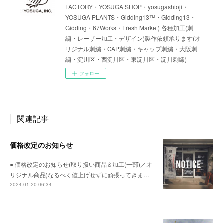
FACTORY・YOSUGA SHOP・yosugashioji・
YOSUGA PLANTS・Gidding13™・Gidding13・
Gidding・67Works・Fresh Market) 各種加工(刺
繍・レーザー加工・デザイン)製作依頼承ります(オ
リジナル刺繍・CAP刺繍・キャップ刺繍・大阪刺
繍・淀川区・西淀川区・東淀川区・淀川刺繍)
フォロー
関連記事
価格改定のお知らせ
● 価格改定のお知らせ(取り扱い商品＆加工(一部)／オ
リジナル商品)なるべく値上げせずに頑張ってきま…
2024.01.20 06:34