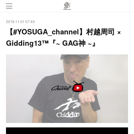
2018.11.01 07:43
【#YOSUGA_channel】村越周司 ×
Gidding13™『~ GAG神 ~』