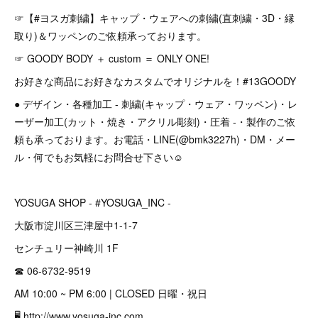
☞【#ヨスガ刺繍】キャップ・ウェアへの刺繍(直刺繍・3D・縁
取り)＆ワッペンのご依頼承っております。
☞ GOODY BODY ＋ custom ＝ ONLY ONE!
お好きな商品にお好きなカスタムでオリジナルを！#13GOODY
● デザイン・各種加工 - 刺繍(キャップ・ウェア・ワッペン)・レ
ーザー加工(カット・焼き・アクリル彫刻)・圧着 -・製作のご依
頼も承っております。お電話・LINE(@bmk3227h)・DM・メー
ル・何でもお気軽にお問合せ下さい☺︎
YOSUGA SHOP - #YOSUGA_INC -
大阪市淀川区三津屋中1-1-7
センチュリー神崎川 1F
☎︎ 06-6732-9519
AM 10:00 ~ PM 6:00 | CLOSED 日曜・祝日
🖥 http://www.yosuga-inc.com