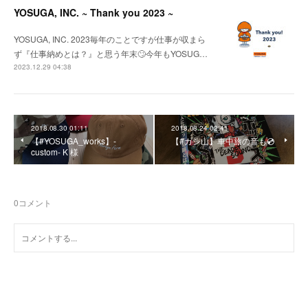
YOSUGA, INC. ~ Thank you 2023 ~
YOSUGA, INC. 2023毎年のことですが仕事が収まら
ず『仕事納めとは？』と思う年末🙄今年もYOSUG…
2023.12.29 04:38
2018.08.30 01:11
2018.08.24 02:41
【#YOSUGA_works】-
【#ガシ山】車中旅の音も💿
custom- K 様
0
コメント