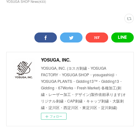
YOSUGA SHOP News
(
433
)
YOSUGA, INC.
YOSUGA, INC. (ヨスガ刺繍・YOSUGA
FACTORY・YOSUGA SHOP・yosugashioji・
YOSUGA PLANTS・Gidding13™・Gidding13・
Gidding・67Works・Fresh Market) 各種加工(刺
繍・レーザー加工・デザイン)製作依頼承ります(オ
リジナル刺繍・CAP刺繍・キャップ刺繍・大阪刺
繍・淀川区・西淀川区・東淀川区・淀川刺繍)
フォロー