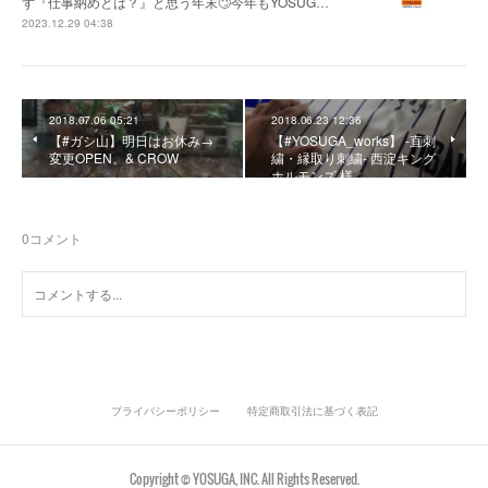
ず『仕事納めとは？』と思う年末🙄今年もYOSUG…
2023.12.29 04:38
2018.07.06 05:21
2018.06.23 12:36
【#ガシ山】明日はお休み→
【#YOSUGA_works】 -直刺
変更OPEN。& CROW
繍・縁取り刺繍- 西淀キング
ホルモンズ 様
0
コメント
プライバシーポリシー
特定商取引法に基づく表記
Copyright © YOSUGA, INC. All Rights Reserved.