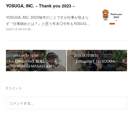
YOSUGA, INC. ~ Thank you 2023 ~
YOSUGA, INC. 2023毎年のことですが仕事が収まら
ず『仕事納めとは？』と思う年末🙄今年もYOSUG…
2023.12.29 04:38
2018.04.14 12:09
2018.04.13 08:53
【Welcome】餓鬼レンジャ
【Welcome】DJ SOOMA
ーYOSHI＆MASA23＆姉ち
ゃん
0
コメント