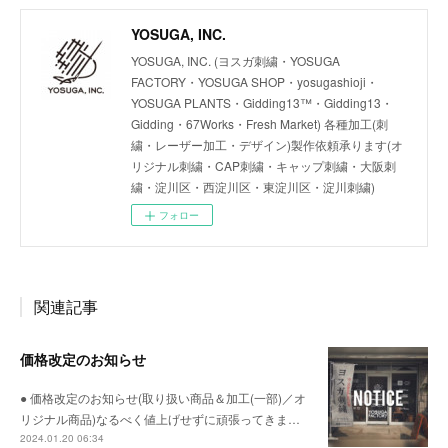
YOSUGA, INC.
YOSUGA, INC. (ヨスガ刺繍・YOSUGA
FACTORY・YOSUGA SHOP・yosugashioji・
YOSUGA PLANTS・Gidding13™・Gidding13・
Gidding・67Works・Fresh Market) 各種加工(刺
繍・レーザー加工・デザイン)製作依頼承ります(オ
リジナル刺繍・CAP刺繍・キャップ刺繍・大阪刺
繍・淀川区・西淀川区・東淀川区・淀川刺繍)
フォロー
関連記事
価格改定のお知らせ
● 価格改定のお知らせ(取り扱い商品＆加工(一部)／オ
リジナル商品)なるべく値上げせずに頑張ってきま…
2024.01.20 06:34