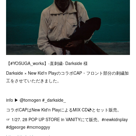
【#YOSUGA_works】-直刺繍- Darkside 様
Darkside × New Kid'n PlayのコラボCAP・フロント部分の刺繍加
工をさせていただきました。
info ▶︎ @tomogen #_darkside_
コラボCAPはNew Kid'n PlayによるMIX CD💿とセット販売。
☞ 1/27. 28 POP UP STORE in VANITYにて販売。#newkidnplay
#djgeorge #mcmoggyy