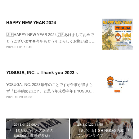
HAPPY NEW YEAR 2024
🇯🇵HAPPY NEW YEAR 2024🇯🇵あけましておめで
とうございます🎍今年もどうぞよろしくお願い致し…
2024.01.01 10:42
YOSUGA, INC. ~ Thank you 2023 ~
YOSUGA, INC. 2023毎年のことですが仕事が収まら
ず『仕事納めとは？』と思う年末🙄今年もYOSUG…
2023.12.29 04:38
2018.01.25 06:49
2018.01.22 11:55
【#ガシ山】オススメの
【#ガシ山】SHINGO☆西成
custom『野球好き🙌』
ワンマンライブ