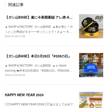
関連記事
【ガシ山BASE】遂に今夜開幕🙌 アレ虎-ARETORA-
▲ SHOP＆FACTORY -ガシ山BASE- ▲春が来た！や
っとこの季節がキターー🌸ってことで！さぁ〜 今…
2024.03.29 07:38
【ガシ山BASE】本日3月28日『#328の日』
▲ SHOP＆FACTORY -ガシ山BASE- ▲☺︎ Good
morning ☁️🤚本日3月28日『#328の日』YOSUGA…
2024.03.28 02:34
HAPPY NEW YEAR 2024
🇯🇵HAPPY NEW YEAR 2024🇯🇵あけましておめで