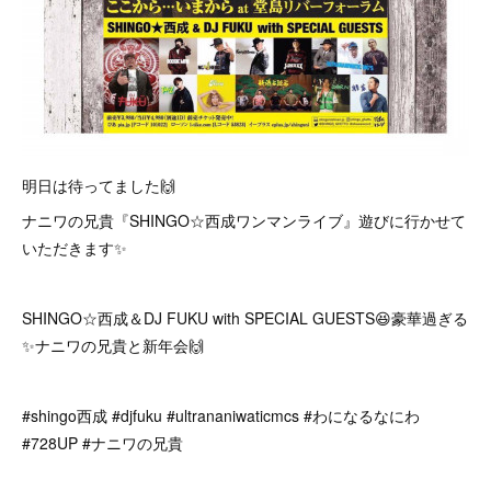
明日は待ってました🙌
ナニワの兄貴『SHINGO☆西成ワンマンライブ』遊びに行かせて
いただきます✨
SHINGO☆西成＆DJ FUKU with SPECIAL GUESTS😆豪華過ぎる
✨ナニワの兄貴と新年会🙌
#shingo西成 #djfuku #ultrananiwaticmcs #わになるなにわ
#728UP #ナニワの兄貴