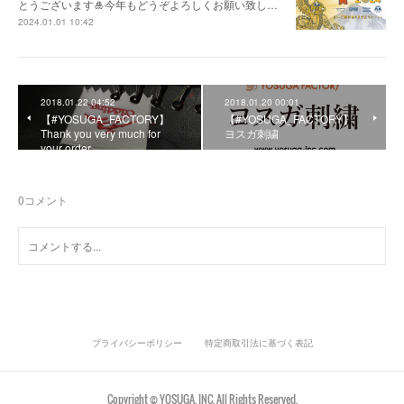
とうございます🎍今年もどうぞよろしくお願い致し…
2024.01.01 10:42
2018.01.22 04:52
2018.01.20 00:01
【#YOSUGA_FACTORY】
【#YOSUGA_FACTORY】
Thank you very much for
ヨスガ刺繍
your order.
0
コメント
プライバシーポリシー
特定商取引法に基づく表記
Copyright © YOSUGA, INC. All Rights Reserved.