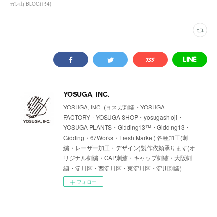
ガシ山 BLOG
(
154
)
YOSUGA, INC.
YOSUGA, INC. (ヨスガ刺繍・YOSUGA
FACTORY・YOSUGA SHOP・yosugashioji・
YOSUGA PLANTS・Gidding13™・Gidding13・
Gidding・67Works・Fresh Market) 各種加工(刺
繍・レーザー加工・デザイン)製作依頼承ります(オ
リジナル刺繍・CAP刺繍・キャップ刺繍・大阪刺
繍・淀川区・西淀川区・東淀川区・淀川刺繍)
フォロー