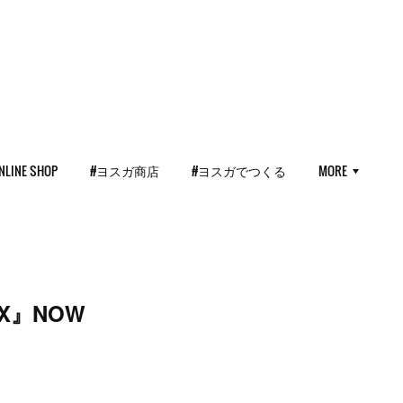
NLINE SHOP
#ヨスガ商店
#ヨスガでつくる
MORE
OX』NOW