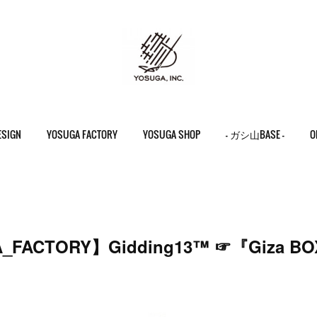
ESIGN
YOSUGA FACTORY
YOSUGA SHOP
- ガシ山BASE -
O
_FACTORY】Gidding13™ ☞『Giza B