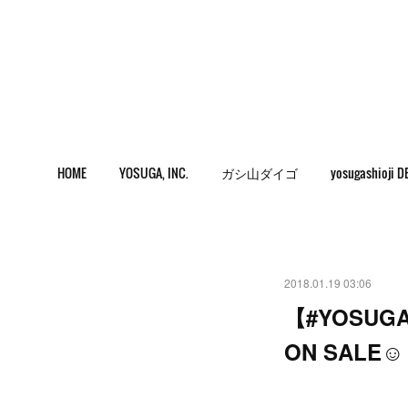
HOME
YOSUGA, INC.
ガシ山ダイゴ
yosugashioji D
2018.01.19 03:06
【#YOSUGA
ON SALE☺︎