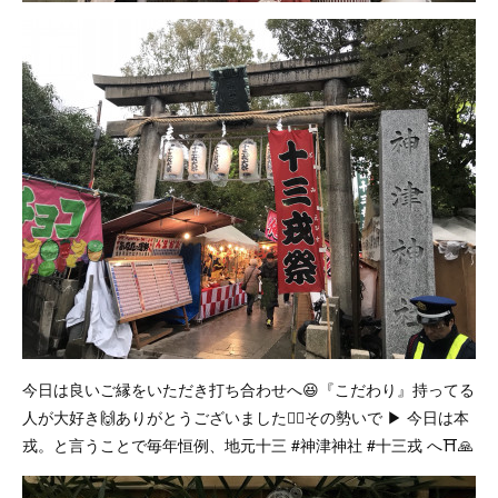
今日は良いご縁をいただき打ち合わせへ😆『こだわり』持ってる
人が大好き🙌ありがとうございました🙇‍♂️その勢いで ▶︎ 今日は本
戎。と言うことで毎年恒例、地元十三 #神津神社 #十三戎 へ⛩🙏