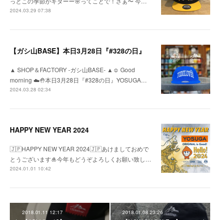
っとこの季節がキターー🌸ってことで！さぁ〜 今…
2024.03.29 07:38
【ガシ山BASE】本日3月28日『#328の日』
▲ SHOP＆FACTORY -ガシ山BASE- ▲☺︎ Good
morning ☁️🤚本日3月28日『#328の日』YOSUGA…
2024.03.28 02:34
HAPPY NEW YEAR 2024
🇯🇵HAPPY NEW YEAR 2024🇯🇵あけましておめで
とうございます🎍今年もどうぞよろしくお願い致し…
2024.01.01 10:42
2018.01.11 12:17
2018.01.08 23:26