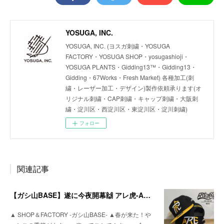
YOSUGA, INC.
YOSUGA, INC. (ヨスガ刺繍・YOSUGA
FACTORY・YOSUGA SHOP・yosugashioji・
YOSUGA PLANTS・Gidding13™・Gidding13・
Gidding・67Works・Fresh Market) 各種加工(刺
繍・レーザー加工・デザイン)製作依頼承ります(オ
リジナル刺繍・CAP刺繍・キャップ刺繍・大阪刺
繍・淀川区・西淀川区・東淀川区・淀川刺繍)
フォロー
関連記事
【ガシ山BASE】遂に今夜開幕🙌 アレ虎-ARETORA-
▲ SHOP＆FACTORY -ガシ山BASE- ▲春が来た！や