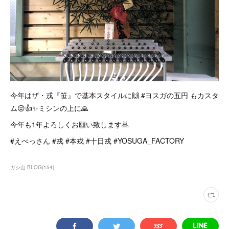
今年はザ・戎『笹』で基本スタイルに🙌 #ヨスガの五円 もカスタ
ム😜👍✨ミシンの上に🙏
今年も1年よろしくお願い致します🙇
#えべっさん #戎 #本戎 #十日戎 #YOSUGA_FACTORY
ガシ山 BLOG
(
154
)