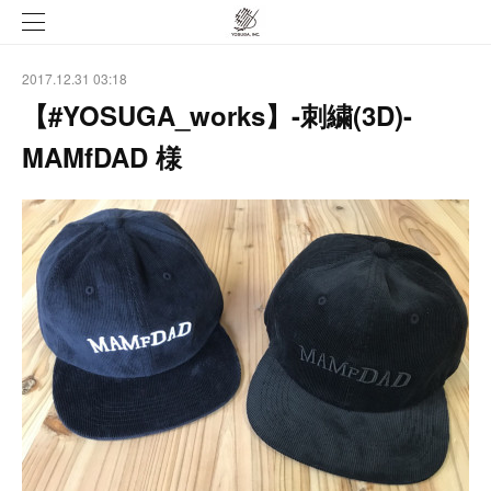
2017.12.31 03:18
【#YOSUGA_works】-刺繍(3D)-
MAMfDAD 様