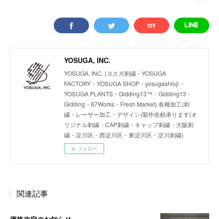
YOSUGA, INC.
YOSUGA, INC. (ヨスガ刺繍・YOSUGA
FACTORY・YOSUGA SHOP・yosugashioji・
YOSUGA PLANTS・Gidding13™・Gidding13・
Gidding・67Works・Fresh Market) 各種加工(刺
繍・レーザー加工・デザイン)製作依頼承ります(オ
リジナル刺繍・CAP刺繍・キャップ刺繍・大阪刺
繍・淀川区・西淀川区・東淀川区・淀川刺繍)
フォロー
関連記事