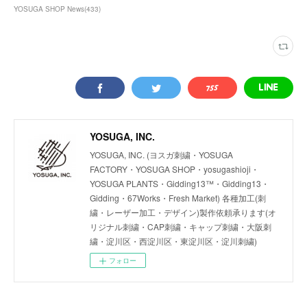
YOSUGA SHOP News
(
433
)
YOSUGA, INC.
YOSUGA, INC. (ヨスガ刺繍・YOSUGA
FACTORY・YOSUGA SHOP・yosugashioji・
YOSUGA PLANTS・Gidding13™・Gidding13・
Gidding・67Works・Fresh Market) 各種加工(刺
繍・レーザー加工・デザイン)製作依頼承ります(オ
リジナル刺繍・CAP刺繍・キャップ刺繍・大阪刺
繍・淀川区・西淀川区・東淀川区・淀川刺繍)
フォロー