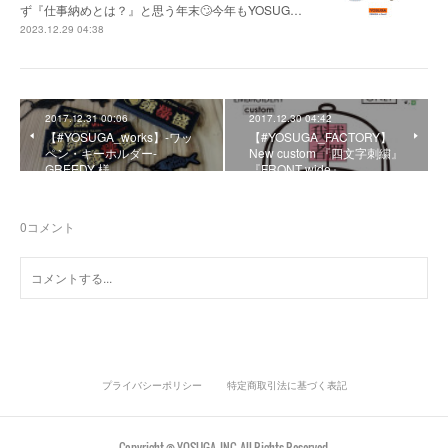
ず『仕事納めとは？』と思う年末🙄今年もYOSUG…
2023.12.29 04:38
2017.12.31 00:06
2017.12.30 04:42
【#YOSUGA_works】-ワッ
【#YOSUGA_FACTORY】
ペン・キーホルダー-
New custom 『四文字刺繍』
GREEDY 様
『FRONT wide』
0
コメント
プライバシーポリシー
特定商取引法に基づく表記
Copyright © YOSUGA, INC. All Rights Reserved.