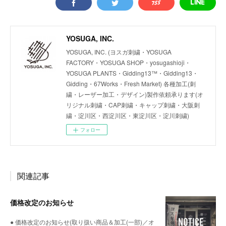
YOSUGA, INC.
YOSUGA, INC. (ヨスガ刺繍・YOSUGA
FACTORY・YOSUGA SHOP・yosugashioji・
YOSUGA PLANTS・Gidding13™・Gidding13・
Gidding・67Works・Fresh Market) 各種加工(刺
繍・レーザー加工・デザイン)製作依頼承ります(オ
リジナル刺繍・CAP刺繍・キャップ刺繍・大阪刺
繍・淀川区・西淀川区・東淀川区・淀川刺繍)
フォロー
関連記事
価格改定のお知らせ
● 価格改定のお知らせ(取り扱い商品＆加工(一部)／オ