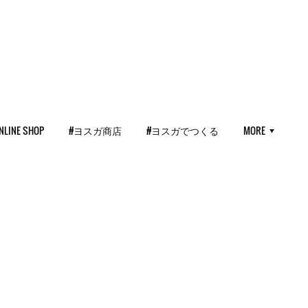
NLINE SHOP
#ヨスガ商店
#ヨスガでつくる
MORE