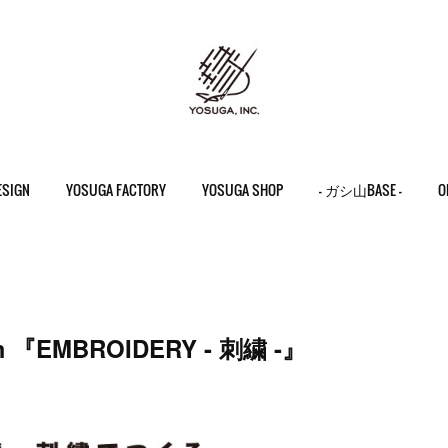
ESIGN
YOSUGA FACTORY
YOSUGA SHOP
- ガシ山BASE -
O
m 『EMBROIDERY - 刺繍 -』