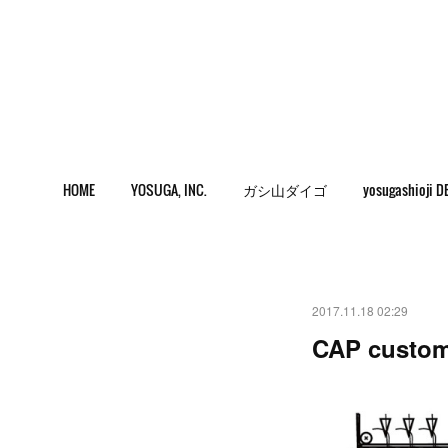
HOME
YOSUGA, INC.
ガシ山ダイゴ
yosugashioji D
2017.11.18 02:29
CAP custo