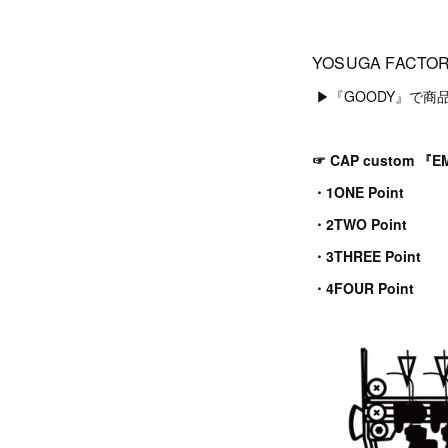
YOSUGA FACTO
▶︎『GOODY』で商
☞ CAP custom 『E
・1ONE Point
・2TWO Point
・3THREE Point
・4FOUR Point